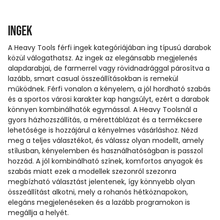
Ingek
A Heavy Tools férfi ingek kategóriájában ing típusú darabok
közül válogathatsz. Az ingek az elegánsabb megjelenés
alapdarabjai, de farmerrel vagy rövidnadrággal párosítva a
lazább, smart casual összeállításokban is remekül
működnek. Férfi vonalon a kényelem, a jól hordható szabás
és a sportos városi karakter kap hangsúlyt, ezért a darabok
könnyen kombinálhatók egymással. A Heavy Toolsnál a
gyors házhozszállítás, a mérettáblázat és a termékcsere
lehetősége is hozzájárul a kényelmes vásárláshoz. Nézd
meg a teljes választékot, és válassz olyan modellt, amely
stílusban, kényelemben és használhatóságban is passzol
hozzád. A jól kombinálható színek, komfortos anyagok és
szabás miatt ezek a modellek szezonról szezonra
megbízható választást jelentenek, így könnyebb olyan
összeállítást alkotni, mely a rohanós hétköznapokon,
elegáns megjelenéseken és a lazább programokon is
megállja a helyét.