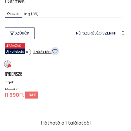
1
termék
Összes
Ing
(85)
NÉPSZERŰSÉG SZERINT
SZŰRŐK
LEÁRAZÁS
Új kollekció
Szűrők törlése
Szín: bézs
RYDENS26
Ingek
17 990
Ft
11 990
Ft
-
33
%
1
látható a
1
találatból