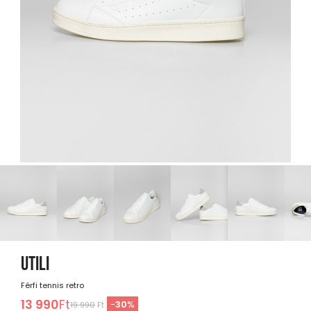
UTILI
Férfi tennis retro
13 990
Ft
-
30
%
19 990
Ft