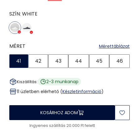
SZÍN:
WHITE
MÉRET
Mérettáblázat
41
42
43
44
45
46
2-3 munkanap
Kiszállítás:
11 üzletben elérhető (
Készletinformáció
)
KOSÁRHOZ ADOM
Ingyenes szállítás 20.000 Ft felett