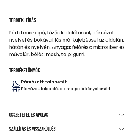
Termékleírás
Férfi teniszcipő, fűzős kialakítással, párnázott
nyelvel és bokával. Kis márkajelzéssel az oldalán,
hátán és nyelvén. Anyaga: felőrész: microfiber és
művelúr, bélés: mesh, talp: gumi.
Termékelőnyök
Párnázott talpbetét
Párnázott talpbetét a kimagasló kényelemért.
Összetétel és ápolás
ANYAGÖSSZETÉTEL
Szállítás és visszaküldés