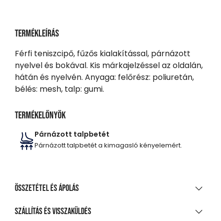
Termékleírás
Férfi teniszcipő, fűzős kialakítással, párnázott
nyelvel és bokával. Kis márkajelzéssel az oldalán,
hátán és nyelvén. Anyaga: felőrész: poliuretán,
bélés: mesh, talp: gumi.
Termékelőnyök
Párnázott talpbetét
Párnázott talpbetét a kimagasló kényelemért.
Összetétel és ápolás
ANYAGÖSSZETÉTEL
Szállítás és visszaküldés