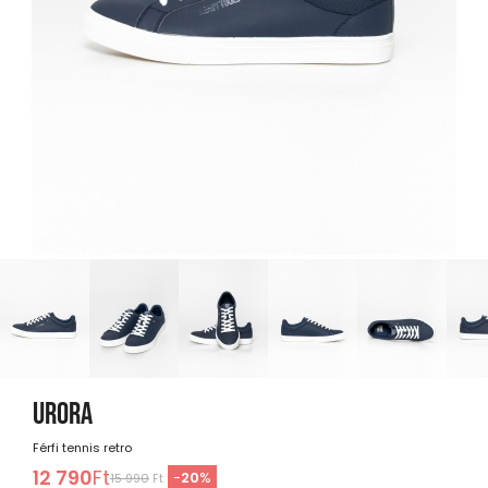
URORA
Férfi tennis retro
12 790
Ft
-
20
%
15 990
Ft