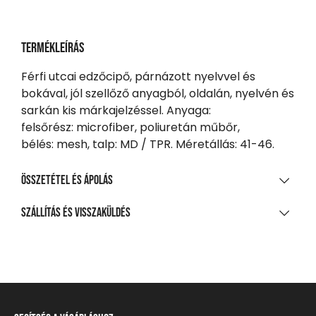
Termékleírás
Férfi utcai edzőcipő, párnázott nyelvvel és
bokával, jól szellőző anyagból, oldalán, nyelvén és
sarkán kis márkajelzéssel. Anyaga:
felsőrész: microfiber, poliuretán műbőr,
bélés: mesh, talp: MD / TPR. Méretállás: 41-46.
Összetétel és ápolás
ANYAGÖSSZETÉTEL
Szállítás és visszaküldés
Pu/Ribstop/Md-Tpr
SZÁLLÍTÁS
20 000 Ft feletti vásárlás esetén
Ingyenes
Csomagpontra, automatába