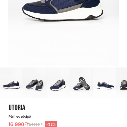
UTORIA
Férfi edzőcipő
16 990
Ft
-
32
%
24 990
Ft