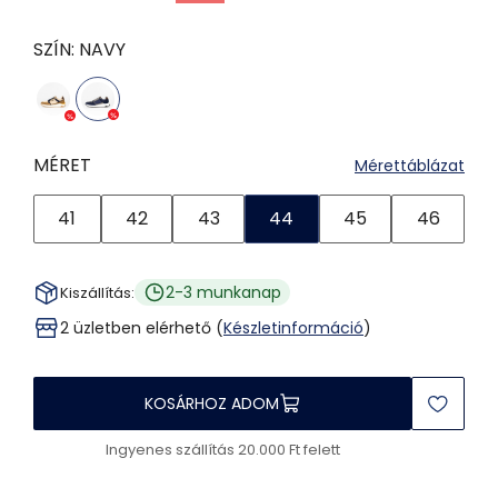
SZÍN:
NAVY
MÉRET
Mérettáblázat
41
42
43
44
45
46
2-3 munkanap
Kiszállítás:
2 üzletben elérhető (
Készletinformáció
)
KOSÁRHOZ ADOM
Ingyenes szállítás 20.000 Ft felett