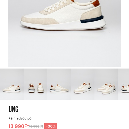
UNG
Férfi edzőcipő
13 990
Ft
-
30
%
19 990
Ft