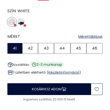
SZÍN:
WHITE
MÉRET
Mérettáblázat
41
42
43
44
45
46
2-3 munkanap
Kiszállítás:
1 üzletben elérhető (
Készletinformáció
)
KOSÁRHOZ ADOM
Ingyenes szállítás 20.000 Ft felett