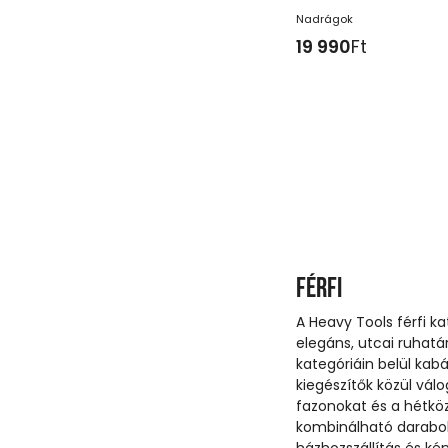
Nadrágok
19 990
Ft
Férfi
A Heavy Tools férfi k
elegáns, utcai ruhatár
kategóriáin belül kabá
kiegészítők közül vál
fazonokat és a hétköz
kombinálható darabok