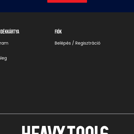
ndékkártya
Fiók
gram
Belépés / Regisztráció
leg