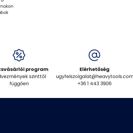
 a
ramokon
abok
zsvásárlói program
Elérhetőség
vezmények szinttől
ugyfelszolgalat@heavytools.co
függően
+36 1 443 3906