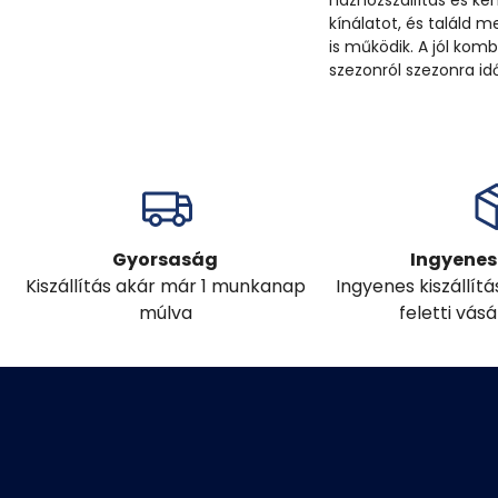
házhozszállítás és ké
kínálatot, és találd
is működik. A jól kom
szezonról szezonra idő
Gyorsaság
Ingyenes 
Kiszállítás akár már 1 munkanap
Ingyenes kiszállít
múlva
feletti vás