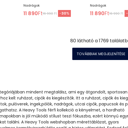
Nadrágok
Nadrágok
11 890
Ft
11 890
Ft
-
30
%
16 990
Ft
16 990
Ft
80
látható a
1769
találatb
TOVÁBBIAK MEGJELENÍTÉSE
ategóriájában mindent megtalálsz, ami egy átgondolt, sportosan
hoz kell: ruházat, cipők és kiegészítők. Itt a ruházat, cipők és kie
tok, pulóverek, ingek,pólók, nadrágok, utcai cipők, papucsok és p
ogathatsz. A Heavy Tools férfi kollekció a kényelmet, a hordható
napokban is jól működő stílust teszi fókuszba, ezért könnyű eg
at találni. A Heavy Tools webshopban mérettáblázat, gyors