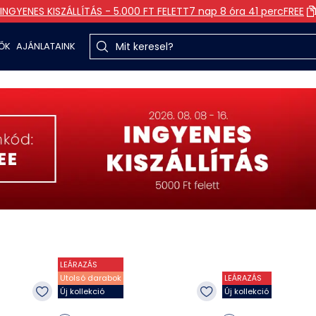
INGYENES KISZÁLLÍTÁS - 5.000 FT FELETT
7 nap 8 óra 41 perc
FREE
TŐK
AJÁNLATAINK
LEÁRAZÁS
Utolsó darabok
LEÁRAZÁS
Új kollekció
Új kollekció