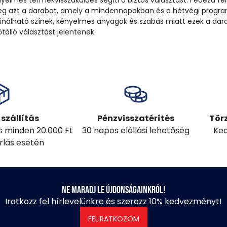
nyelmes termékvisszaküldés segíti a biztos választást. Fedezd fel
 meg azt a darabot, amely a mindennapokban és a hétvégi prog
binálható színek, kényelmes anyagok és szabás miatt ezek a dar
tálló választást jelentenek.
szállítás
Pénzvisszatérítés
Tör
ás minden 20.000 Ft
30 napos elállási lehetőség
Ked
árlás esetén
Ne maradj le újdonságainkról!
Iratkozz fel hírlevelünkre és szerezz 10% kedvezményt!
FELIRATKOZOM