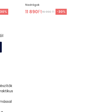
Nadrágok
11 890
Ft
-
30
%
-
30
%
16 990
Ft
ól
gészítők
raktikus
ymással