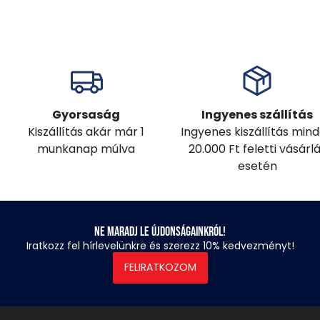
Gyorsaság
Ingyenes szállítás
Kiszállítás akár már 1
Ingyenes kiszállítás min
munkanap múlva
20.000 Ft feletti vásárl
esetén
Ne maradj le újdonságainkról!
Iratkozz fel hírlevelünkre és szerezz 10% kedvezményt!
FELIRATKOZOM