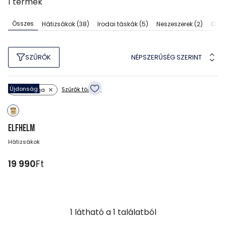
1
termék
Összes
Hátizsákok
(38)
Irodai táskák
(5)
Neszeszerek
(2)
Olda
NÉPSZERŰSÉG SZERINT
SZŰRŐK
Újdonság
Szűrők törlése
Szín: sárga
ELFHELM
Hátizsákok
19 990
Ft
1
látható a
1
találatból