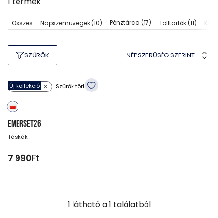
1
termék
Pénztárca
(17)
Összes
Napszemüvegek
(10)
Tolltartók
(11)
Kulc
NÉPSZERŰSÉG SZERINT
SZŰRŐK
Új kollekció
Szűrők törlése
Szín: piros
EMERSET26
Táskák
7 990
Ft
1
látható a
1
találatból