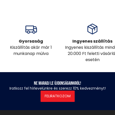
Gyorsaság
Ingyenes szállítás
Kiszállítás akár már 1
Ingyenes kiszállítás min
munkanap múlva
20.000 Ft feletti vásárl
esetén
Ne maradj le újdonságainkról!
Iratkozz fel hírlevelünkre és szerezz 10% kedvezményt!
FELIRATKOZOM