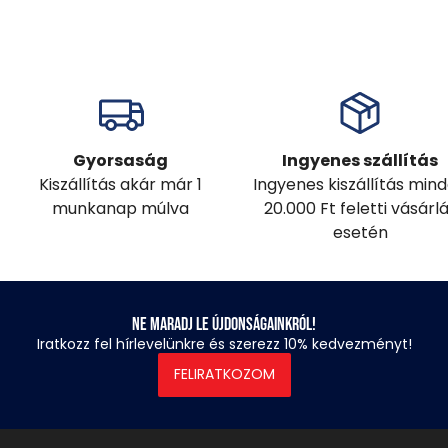
Gyorsaság
Ingyenes szállítás
Kiszállítás akár már 1
Ingyenes kiszállítás min
munkanap múlva
20.000 Ft feletti vásárl
esetén
Ne maradj le újdonságainkról!
Iratkozz fel hírlevelünkre és szerezz 10% kedvezményt!
FELIRATKOZOM