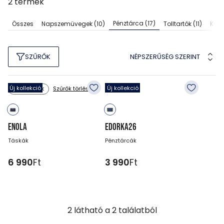
2
termék
Pénztárca
(17)
Összes
Napszemüvegek
(10)
Tolltartók
(11)
Kulc
NÉPSZERŰSÉG SZERINT
SZŰRŐK
Új kollekció
Új kollekció
Szűrők törlése
Szín: kék
ENOLA
EDORKA26
Táskák
Pénztárcák
6 990
Ft
3 990
Ft
2
látható a
2
találatból