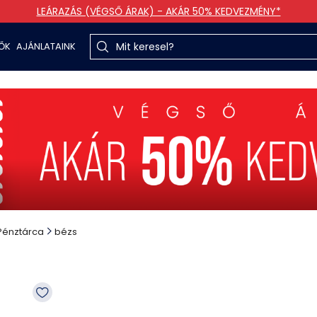
LEÁRAZÁS (VÉGSŐ ÁRAK) - AKÁR 50% KEDVEZMÉNY*
TŐK
AJÁNLATAINK
Pénztárca
bézs