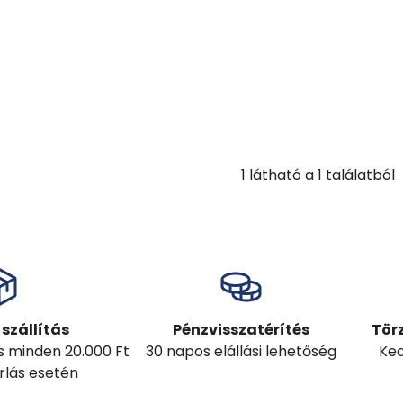
1
látható a
1
találatból
szállítás
Pénzvisszatérítés
Tör
ás minden 20.000 Ft
30 napos elállási lehetőség
Ked
árlás esetén