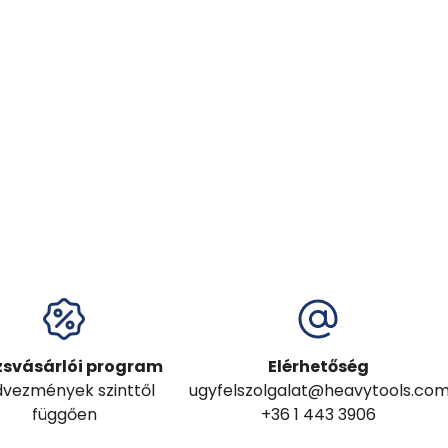
zsvásárlói program
Elérhetőség
vezmények szinttől
ugyfelszolgalat@heavytools.co
függően
+36 1 443 3906