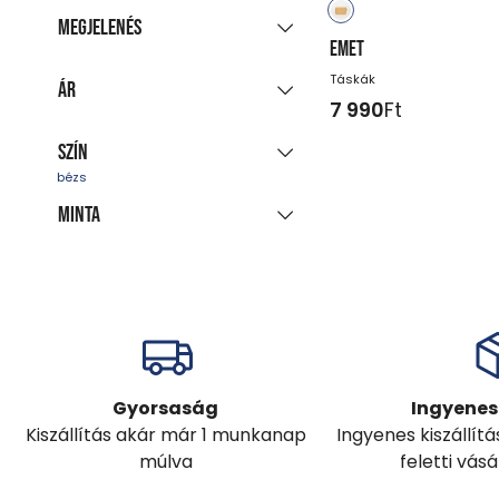
Új kollekció
(13)
Megjelenés
Akciós termékek
EMET
Csoportosított
Táskák
Utolsó darabok
Ár
megjelenítés
7 990
Ft
Azonnal szállítható
Minden színt mutat
(15)
Szín
-
Ft
Minta
barna
fehér
szürke
fekete
kék
piros
egyszínű
bézs
Gyorsaság
Ingyenes 
Kiszállítás akár már 1 munkanap
Ingyenes kiszállít
múlva
feletti vás