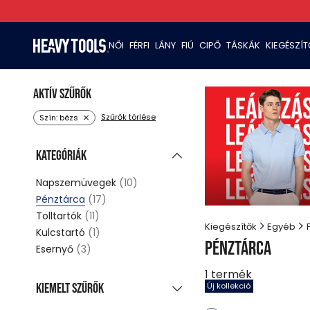
NŐI
FÉRFI
LÁNY
FIÚ
CIPŐ
TÁSKÁK
KIEGÉSZÍ
Aktív szűrők
Szűrők törlése
Szín: bézs
Kategóriák
Napszemüvegek
(10)
Pénztárca
(17)
Tolltartók
(11)
Kiegészítők
Egyéb
Kulcstartó
(1)
Pénztárca
Esernyő
(3)
1
termék
Kiemelt szűrők
Új kollekció