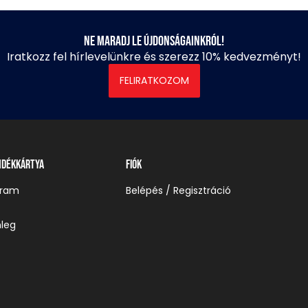
Ne maradj le újdonságainkról!
Iratkozz fel hírlevelünkre és szerezz 10% kedvezményt!
FELIRATKOZOM
ndékkártya
Fiók
gram
Belépés / Regisztráció
leg