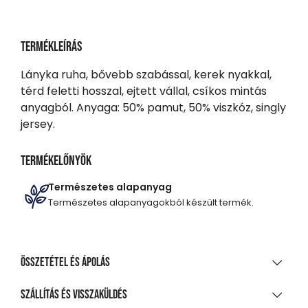
Termékleírás
Lányka ruha, bővebb szabással, kerek nyakkal,
térd feletti hosszal, ejtett vállal, csíkos mintás
anyagból. Anyaga: 50% pamut, 50% viszkóz, singly
jersey.
Termékelőnyök
Természetes alapanyag
Természetes alapanyagokból készült termék.
Összetétel és ápolás
ANYAGÖSSZETÉTEL
Szállítás és visszaküldés