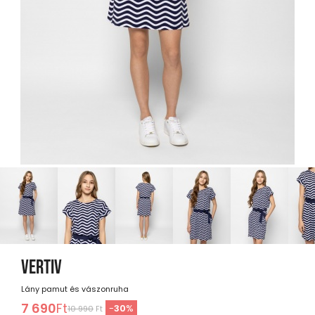
VERTIV
Lány pamut és vászonruha
7 690
Ft
-
30
%
10 990
Ft