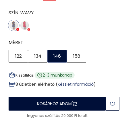
SZÍN:
WAVY
MÉRET
122
134
146
158
2-3 munkanap
Kiszállítás:
8 üzletben elérhető (
Készletinformáció
)
KOSÁRHOZ ADOM
Ingyenes szállítás 20.000 Ft felett