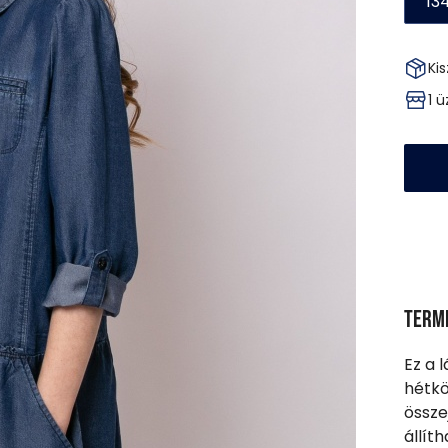
13
Kis
1 
Term
Ez a 
hétkö
össze
állít