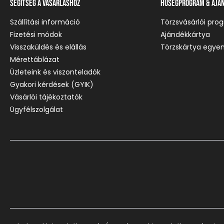
Segítség a vásárláshoz
Hűségprogram & Ajá
Szállítási információ
Törzsvásárlói pro
Fizetési módok
Ajándékkártya
Visszaküldés és elállás
Törzskártya egyen
Mérettáblázat
Üzleteink és viszonteladók
Gyakori kérdések (GYIK)
Vásárlói tájékoztatók
Ügyfélszolgálat