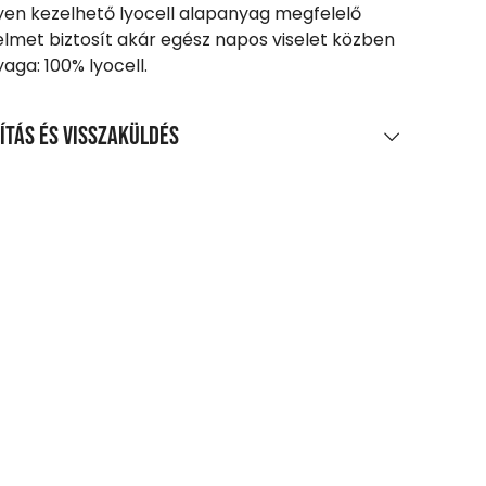
en kezelhető lyocell alapanyag megfelelő
lmet biztosít akár egész napos viselet közben
yaga: 100% lyocell.
ítás és visszaküldés
LÍTÁS
0 Ft feletti vásárlás esetén
enes
agpontra, automatába
t-tól
zszállítás
 Ft-tól
etes szállítási információk
SZAKÜLDÉS