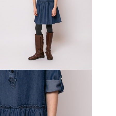
Csere
30 n
Vissz
1 290
Részl