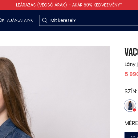
LEÁRAZÁS (VÉGSŐ ÁRAK) - AKÁR 50% KEDVEZMÉNY*
TŐK
AJÁNLATAINK
VAC
Lány 
5 99
SZÍN
MÉRE