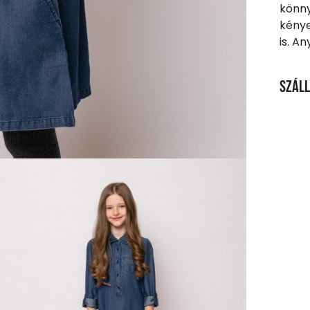
könny
kénye
is. An
Száll
SZÁL
20 00
Ingy
Csom
990 F
Házho
1 290
Részl
VIS