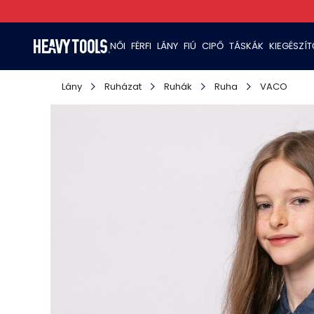
NŐI
FÉRFI
LÁNY
FIÚ
CIPŐ
TÁSKÁK
KIEGÉSZÍ
Lány
Ruházat
Ruhák
Ruha
VACO