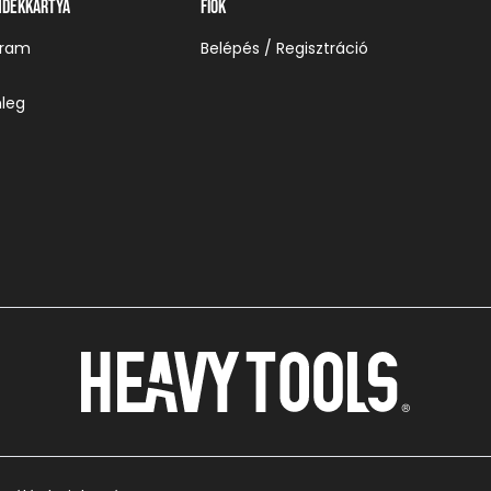
ndékkártya
Fiók
gram
Belépés / Regisztráció
leg