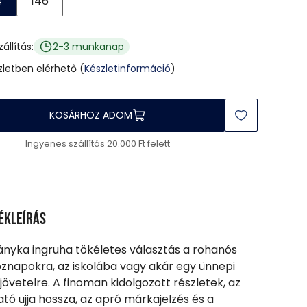
4
146
zállítás:
2-3 munkanap
üzletben elérhető (
Készletinformáció
)
KOSÁRHOZ ADOM
Ingyenes szállítás 20.000 Ft felett
ékleírás
lányka ingruha tökéletes választás a rohanós
znapokra, az iskolába vagy akár egy ünnepi
jövetelre. A finoman kidolgozott részletek, az
ható ujja hossza, az apró márkajelzés és a