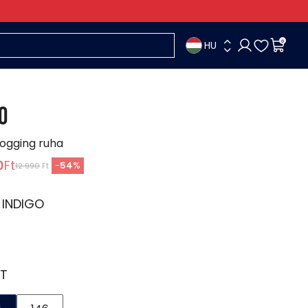
HU
0
O
jogging ruha
0
Ft
-
54
%
12 990
Ft
:
INDIGO
T