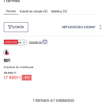
1
termék
Összes
Kabát és dzseki
(4)
Mellény
(0)
NÉPSZERŰSÉG SZERINT
SZŰRŐK
LEÁRAZÁS
Szűrők törlése
Szín: fekete
NOFI
Kabátok és mellények
25 990
Ft
17 990
Ft
-
31
%
1
látható a
1
találatból