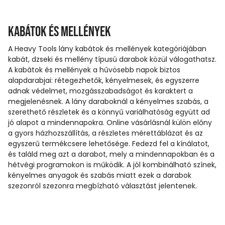
Kabátok és mellények
A Heavy Tools lány kabátok és mellények kategóriájában
kabát, dzseki és mellény típusú darabok közül válogathatsz.
A kabátok és mellények a hűvösebb napok biztos
alapdarabjai: rétegezhetők, kényelmesek, és egyszerre
adnak védelmet, mozgásszabadságot és karaktert a
megjelenésnek. A lány daraboknál a kényelmes szabás, a
szerethető részletek és a könnyű variálhatóság együtt ad
jó alapot a mindennapokra. Online vásárlásnál külön előny
a gyors házhozszállítás, a részletes mérettáblázat és az
egyszerű termékcsere lehetősége. Fedezd fel a kínálatot,
és találd meg azt a darabot, mely a mindennapokban és a
hétvégi programokon is működik. A jól kombinálható színek,
kényelmes anyagok és szabás miatt ezek a darabok
szezonról szezonra megbízható választást jelentenek.