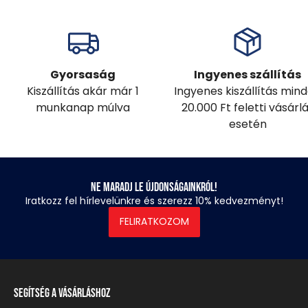
Gyorsaság
Ingyenes szállítás
Kiszállítás akár már 1
Ingyenes kiszállítás min
munkanap múlva
20.000 Ft feletti vásárl
esetén
Ne maradj le újdonságainkról!
Iratkozz fel hírlevelünkre és szerezz 10% kedvezményt!
FELIRATKOZOM
Segítség a vásárláshoz