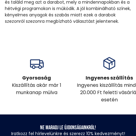
és találd meg azt a darabot, mely a mindennapokban és a
hétvégi programokon is működik. A jól kombinálható színek,
kényelmes anyagok és szabás miatt ezek a darabok
szezonról szezonra megbízható választást jelentenek.
Gyorsaság
Ingyenes szállítás
Kiszállítás akár már 1
Ingyenes kiszállítás min
munkanap múlva
20.000 Ft feletti vásárl
esetén
Ne maradj le újdonságainkról!
Iratkozz fel hírlevelünkre és szerezz 10% kedvezményt!