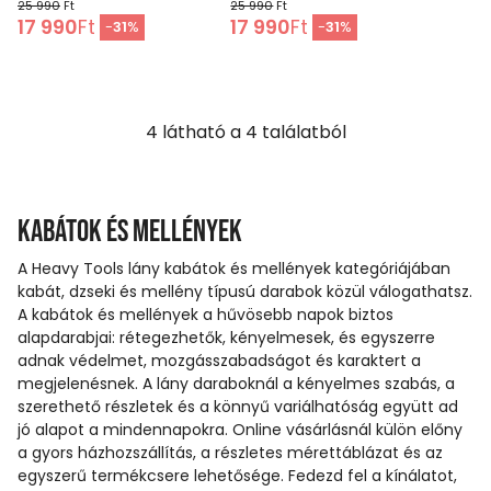
25 990
Ft
25 990
Ft
17 990
Ft
17 990
Ft
-
31
%
-
31
%
4
látható a
4
találatból
Kabátok és mellények
A Heavy Tools lány kabátok és mellények kategóriájában
kabát, dzseki és mellény típusú darabok közül válogathatsz.
A kabátok és mellények a hűvösebb napok biztos
alapdarabjai: rétegezhetők, kényelmesek, és egyszerre
adnak védelmet, mozgásszabadságot és karaktert a
megjelenésnek. A lány daraboknál a kényelmes szabás, a
szerethető részletek és a könnyű variálhatóság együtt ad
jó alapot a mindennapokra. Online vásárlásnál külön előny
a gyors házhozszállítás, a részletes mérettáblázat és az
egyszerű termékcsere lehetősége. Fedezd fel a kínálatot,