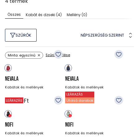
4
termék
Összes
Kabát és dzseki
(4)
Mellény
(0)
NÉPSZERŰSÉG SZERINT
SZŰRŐK
Szűrők törlése
Minta: egyszínű
NEVALA
NEVALA
Kabátok és mellények
Kabátok és mellények
LEÁRAZÁS
25 990
Ft
25 990
Ft
LEÁRAZÁS
Utolsó darabok
NOFI
NOFI
Kabátok és mellények
Kabátok és mellények