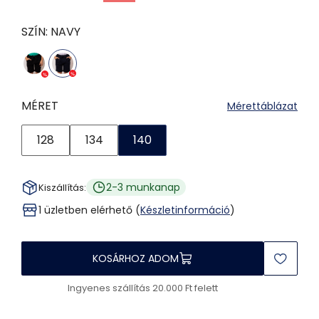
SZÍN:
NAVY
MÉRET
Mérettáblázat
128
134
140
2-3 munkanap
Kiszállítás:
1 üzletben elérhető (
Készletinformáció
)
KOSÁRHOZ ADOM
Ingyenes szállítás 20.000 Ft felett