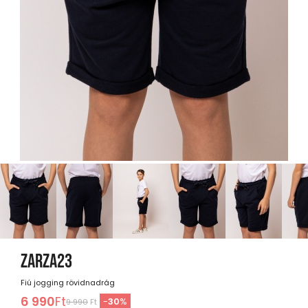
ZARZA23
Fiú jogging rövidnadrág
6 990
Ft
-
30
%
9 990
Ft