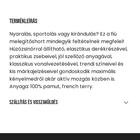
Termékleírás
Nyaralás, sportolás vagy kirándulás? Ez a fiú
melegítőshort mindegyik feltételnek megfelel!
Húzózsinórral állítható, elasztikus derékrészével,
praktikus zsebeivel, jól szellőző anyagával,
klasszikus vonalvezetésével, trendi színeivel és
kis márkajelzéseivel gondoskodik maximális
kényelmedről akár aktív mozgás közben is.
Anyaga: 100% pamut, french terry.
Szállítás és visszaküldés
SZÁLLÍTÁS
20 000 Ft feletti vásárlás esetén
Ingyenes