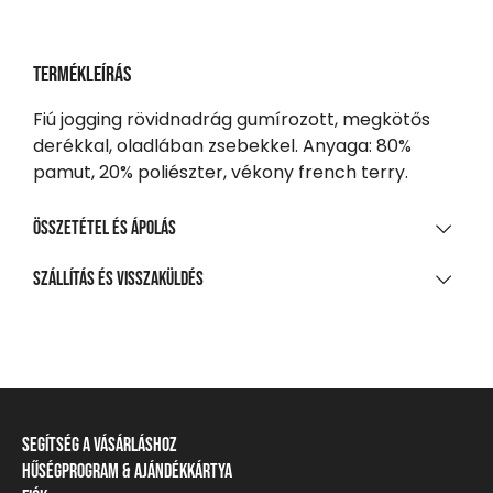
Termékleírás
Fiú jogging rövidnadrág gumírozott, megkötős
derékkal, oladlában zsebekkel. Anyaga: 80%
pamut, 20% poliészter, vékony french terry.
Összetétel és ápolás
ANYAGÖSSZETÉTEL
Szállítás és visszaküldés
80% pamut, 20% poliészter, kis szálú francia frottír
SZÁLLÍTÁS
TISZTÍTÁS ÉS KEZELÉS
20 000 Ft feletti vásárlás esetén
Ingyenes
A legnagyobb mosási hőmérséklet 30°C, kíméletes
eljárással
Csomagpontra, automatába
Segítség a vásárláshoz
Nem fehéríthető!
990 Ft-tól
Hűségprogram & Ajándékkártya
Szállítási információ
Házhozszállítás
Gépben nem szárítható!