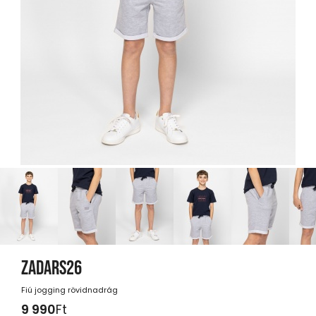
ZADARS26
Fiú jogging rövidnadrág
9 990
Ft