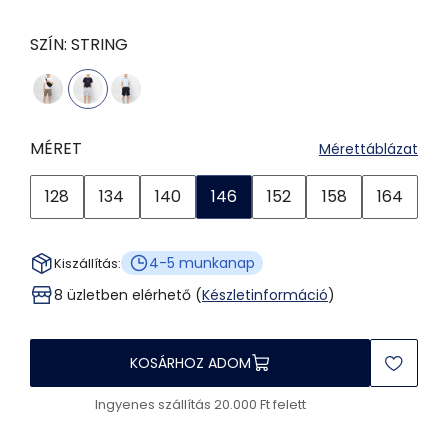
SZÍN:
STRING
MÉRET
Mérettáblázat
128
134
140
146
152
158
164
4-5 munkanap
Kiszállítás:
8 üzletben elérhető (
Készletinformáció
)
KOSÁRHOZ ADOM
Ingyenes szállítás 20.000 Ft felett