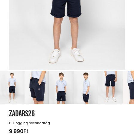
ZADARS26
Fiú jogging rövidnadrág
9 990
Ft