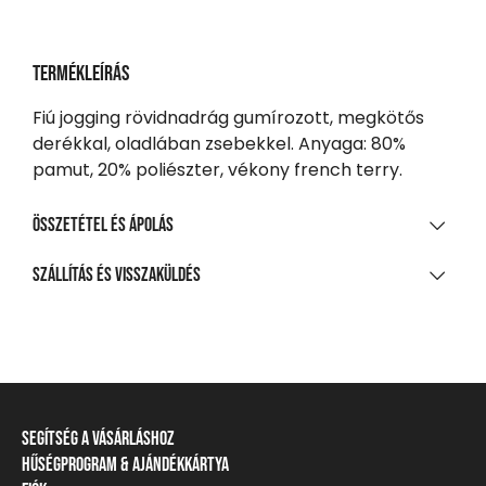
Termékleírás
Fiú jogging rövidnadrág gumírozott, megkötős
derékkal, oladlában zsebekkel. Anyaga: 80%
pamut, 20% poliészter, vékony french terry.
Összetétel és ápolás
ANYAGÖSSZETÉTEL
Szállítás és visszaküldés
80% pamut, 20% poliészter, kis szálú francia frottír
SZÁLLÍTÁS
TISZTÍTÁS ÉS KEZELÉS
20 000 Ft feletti vásárlás esetén
Ingyenes
A legnagyobb mosási hőmérséklet 30°C, kíméletes
eljárással
Csomagpontra, automatába
Segítség a vásárláshoz
Nem fehéríthető!
990 Ft-tól
Hűségprogram & Ajándékkártya
Szállítási információ
Házhozszállítás
Gépben nem szárítható!