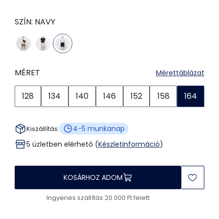
SZÍN:
NAVY
MÉRET
Mérettáblázat
128
134
140
146
152
158
164
4-5 munkanap
Kiszállítás:
5 üzletben elérhető (
Készletinformáció
)
KOSÁRHOZ ADOM
Ingyenes szállítás 20.000 Ft felett