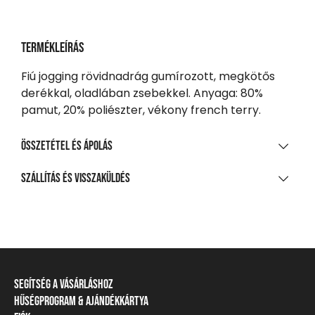
Termékleírás
Fiú jogging rövidnadrág gumírozott, megkötős
derékkal, oladlában zsebekkel. Anyaga: 80%
pamut, 20% poliészter, vékony french terry.
Összetétel és ápolás
ANYAGÖSSZETÉTEL
Szállítás és visszaküldés
80% pamut, 20% poliészter, kis szálú francia frottír
SZÁLLÍTÁS
TISZTÍTÁS ÉS KEZELÉS
20 000 Ft feletti vásárlás esetén
Ingyenes
A legnagyobb mosási hőmérséklet 30°C, kíméletes
eljárással
Csomagpontra, automatába
Segítség a vásárláshoz
Nem fehéríthető!
990 Ft-tól
Hűségprogram & Ajándékkártya
Szállítási információ
Házhozszállítás
Gépben nem szárítható!