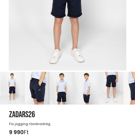
ZADARS26
Fiú jogging rövidnadrág
9 990
Ft