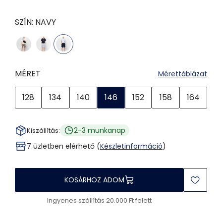
SZÍN:
NAVY
MÉRET
Mérettáblázat
128
134
140
146
152
158
164
2-3 munkanap
Kiszállítás:
7 üzletben elérhető (
Készletinformáció
)
KOSÁRHOZ ADOM
Ingyenes szállítás 20.000 Ft felett