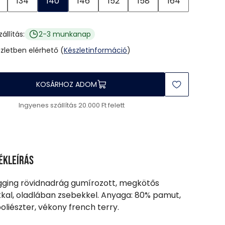
134
140
146
152
158
164
zállítás:
2-3 munkanap
üzletben elérhető (
Készletinformáció
)
KOSÁRHOZ ADOM
Ingyenes szállítás 20.000 Ft felett
ékleírás
ogging rövidnadrág gumírozott, megkötős
kal, oladlában zsebekkel. Anyaga: 80% pamut,
oliészter, vékony french terry.