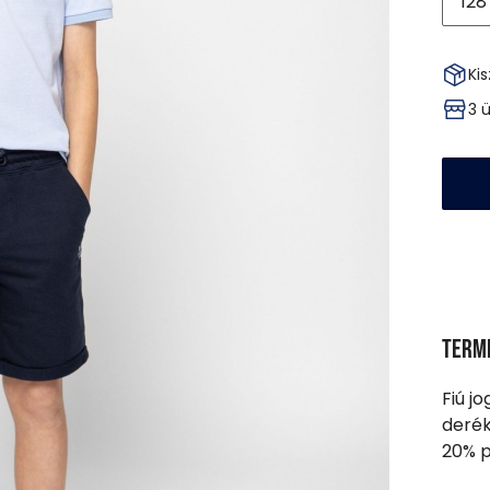
128
Kis
3 
Term
Fiú j
derék
20% p