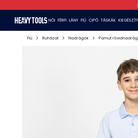
NŐI
FÉRFI
LÁNY
FIÚ
CIPŐ
TÁSKÁK
KIEGÉSZÍ
Fiú
Ruházat
Nadrágok
Pamut rövidnadrág