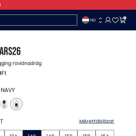
HU
0
ARS26
ogging rövidnadrág
0
Ft
:
NAVY
T
Mérettáblázat