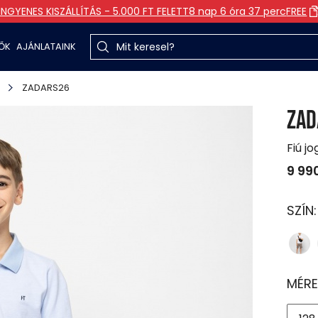
INGYENES KISZÁLLÍTÁS - 5.000 FT FELETT
8 nap 6 óra 37 perc
FREE
TŐK
AJÁNLATAINK
ZADARS26
ZAD
Fiú j
9 99
SZÍN
MÉRE