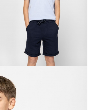
30 n
Vissz
1 290
Részl