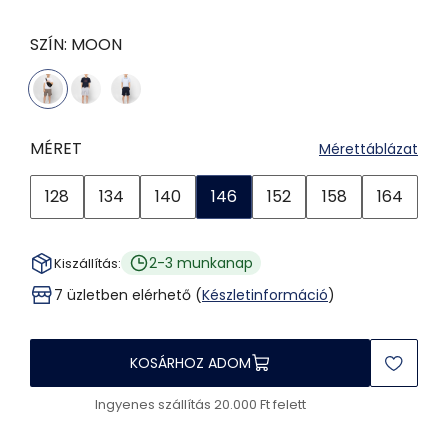
SZÍN:
MOON
MÉRET
Mérettáblázat
128
134
140
146
152
158
164
2-3 munkanap
Kiszállítás:
7 üzletben elérhető (
Készletinformáció
)
KOSÁRHOZ ADOM
Ingyenes szállítás 20.000 Ft felett