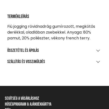
Termékleírás
Fiú jogging rövidnadrág gumírozott, megkötős
derékkal, oladlában zsebekkel. Anyaga: 80%
pamut, 20% poliészter, vékony french terry.
Összetétel és ápolás
ANYAGÖSSZETÉTEL
Szállítás és visszaküldés
80% pamut, 20% poliészter, kis szálú francia frottír
SZÁLLÍTÁS
TISZTÍTÁS ÉS KEZELÉS
20 000 Ft feletti vásárlás esetén
Ingyenes
A legnagyobb mosási hőmérséklet 30°C, kíméletes
eljárással
Csomagpontra, automatába
Segítség a vásárláshoz
Nem fehéríthető!
990 Ft-tól
Hűségprogram & Ajándékkártya
Szállítási információ
Házhozszállítás
Gépben nem szárítható!