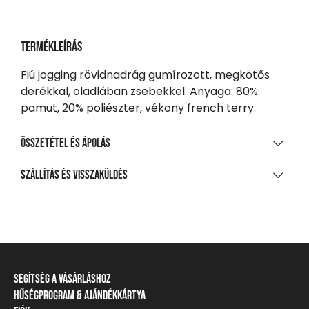
Termékleírás
Fiú jogging rövidnadrág gumírozott, megkötős
derékkal, oladlában zsebekkel. Anyaga: 80%
pamut, 20% poliészter, vékony french terry.
Összetétel és ápolás
ANYAGÖSSZETÉTEL
Szállítás és visszaküldés
80% pamut, 20% poliészter, kis szálú francia frottír
SZÁLLÍTÁS
TISZTÍTÁS ÉS KEZELÉS
20 000 Ft feletti vásárlás esetén
Ingyenes
A legnagyobb mosási hőmérséklet 30°C, kíméletes
eljárással
Csomagpontra, automatába
Segítség a vásárláshoz
Nem fehéríthető!
990 Ft-tól
Hűségprogram & Ajándékkártya
Szállítási információ
Házhozszállítás
Gépben nem szárítható!