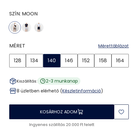
SZÍN:
MOON
MÉRET
Mérettáblázat
128
134
140
146
152
158
164
2-3 munkanap
Kiszállítás:
8 üzletben elérhető (
Készletinformáció
)
KOSÁRHOZ ADOM
Ingyenes szállítás 20.000 Ft felett