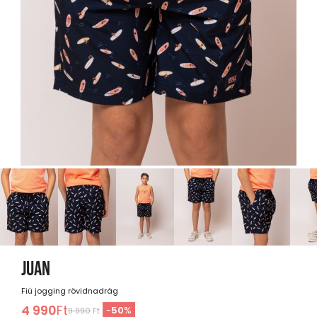
JUAN
Fiú jogging rövidnadrág
4 990
Ft
-
50
%
9 990
Ft