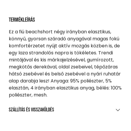
Termékleírás
Ez a fiú beachshort négy irányban elasztikus,
könnyű, gyorsan száradó anyagával magas fokú
komfortérzetet nyújt aktív mozgás közben is, de
egy laza strandolós napra is tökéletes. Trendi
mintájával és kis márkajelzésével, gumírozott,
megkötős derekával, oldal zsebeivel, tépőzáras
hátsó zsebével és belső zsebével a nyári ruhatár
alap darabja lesz! Anyaga: 95% poliészter, 5%
elasztán, 4 irányban elasztikus anyag, bélés: 100%
poliészter, mesh.
Szállítás és visszaküldés
SZÁLLÍTÁS