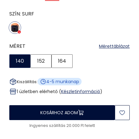
SZÍN:
SURF
MÉRET
Mérettáblázat
140
152
164
4-5 munkanap
Kiszállítás:
1 üzletben elérhető (
Készletinformáció
)
KOSÁRHOZ ADOM
Ingyenes szállítás 20.000 Ft felett