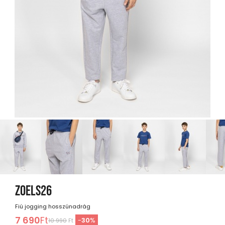
ZOELS26
Fiú jogging hosszúnadrág
7 690
Ft
-
30
%
10 990
Ft