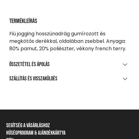
Termékleírás
Fiú jogging hosszúnadrág gumírozott és
megkötős derékkal, oldalában zsebbel. Anyaga:
80% pamut, 20% poliészter, vékony french terry.
Összetétel és ápolás
ANYAGÖSSZETÉTEL
Szállítás és visszaküldés
80% pamut, 20% poliészter, kis szálú francia frottír
SZÁLLÍTÁS
TISZTÍTÁS ÉS KEZELÉS
20 000 Ft feletti vásárlás esetén
Ingyenes
A legnagyobb mosási hőmérséklet 30°C, kíméletes
eljárással
Csomagpontra, automatába
Segítség a vásárláshoz
Nem fehéríthető!
990 Ft-tól
Hűségprogram & Ajándékkártya
Szállítási információ
Házhozszállítás
Gépben nem szárítható!