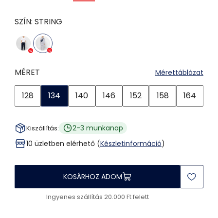
SZÍN:
STRING
MÉRET
Mérettáblázat
128
134
140
146
152
158
164
2-3 munkanap
Kiszállítás:
10 üzletben elérhető (
Készletinformáció
)
KOSÁRHOZ ADOM
Ingyenes szállítás 20.000 Ft felett