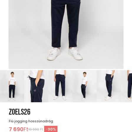
ZOELS26
Fiú jogging hosszúnadrág
7 690
Ft
-
30
%
10 990
Ft