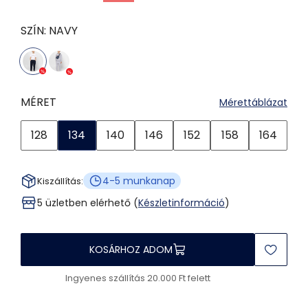
SZÍN:
NAVY
MÉRET
Mérettáblázat
128
134
140
146
152
158
164
4-5 munkanap
Kiszállítás:
5 üzletben elérhető (
Készletinformáció
)
KOSÁRHOZ ADOM
Ingyenes szállítás 20.000 Ft felett