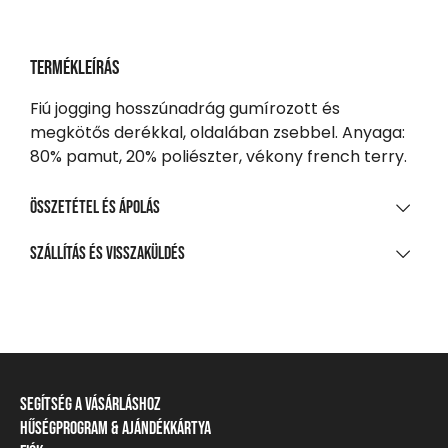
Termékleírás
Fiú jogging hosszúnadrág gumírozott és
megkötős derékkal, oldalában zsebbel. Anyaga:
80% pamut, 20% poliészter, vékony french terry.
Összetétel és ápolás
ANYAGÖSSZETÉTEL
Szállítás és visszaküldés
80% pamut, 20% poliészter, kis szálú francia frottír
SZÁLLÍTÁS
TISZTÍTÁS ÉS KEZELÉS
20 000 Ft feletti vásárlás esetén
Ingyenes
A legnagyobb mosási hőmérséklet 30°C, kíméletes
eljárással
Csomagpontra, automatába
Segítség a vásárláshoz
Nem fehéríthető!
990 Ft-tól
Hűségprogram & Ajándékkártya
Szállítási információ
Házhozszállítás
Gépben nem szárítható!