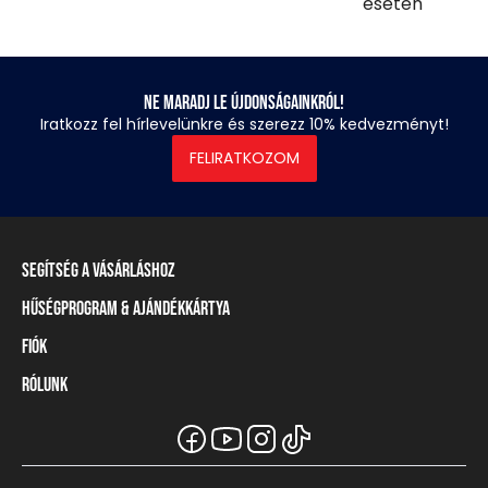
esetén
Ne maradj le újdonságainkról!
Iratkozz fel hírlevelünkre és szerezz 10% kedvezményt!
FELIRATKOZOM
Segítség a vásárláshoz
Hűségprogram & Ajándékkártya
Szállítási információ
Fizetési módok
Fiók
Törzsvásárlói program
Visszaküldés és elállás
Ajándékkártya
Rólunk
Belépés / Regisztráció
Mérettáblázat
Törzskártya egyenleg
Üzleteink és viszonteladók
A Heavy Tools márka
Gyakori kérdések (GYIK)
Viszonteladói információ
Vásárlói tájékoztatók
Csapatruházat