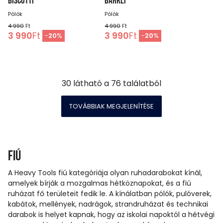
BISCOTTI
BARKLY
Pólók
Pólók
4 990
Ft
4 990
Ft
3 990
Ft
3 990
Ft
-
20
%
-
20
%
30
látható a
76
találatból
TOVÁBBIAK MEGJELENÍTÉSE
Fiú
A Heavy Tools fiú kategóriája olyan ruhadarabokat kínál,
amelyek bírják a mozgalmas hétköznapokat, és a fiú
ruházat fő területeit fedik le. A kínálatban pólók, pulóverek,
kabátok, mellények, nadrágok, strandruházat és technikai
darabok is helyet kapnak, hogy az iskolai napoktól a hétvégi