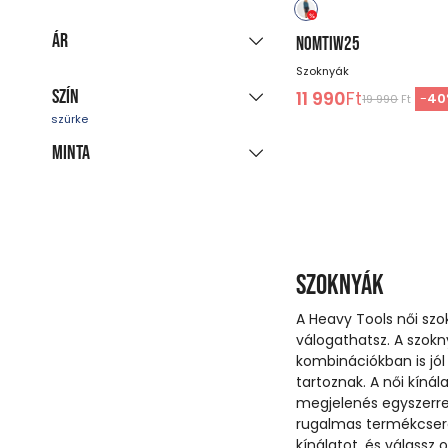
Azonnal szállítható
Minden színt mutat
(45)
XS
S
M
L
XL
Ár
NOMTIW25
Szoknyák
XXL
Szín
11 990
Ft
-
40
19 990
Ft
-
Ft
Minta
kék
piros
zöld
bézs
fekete
többszínű
egyszínű
fehér
rózsaszín
szürke
Szoknyák
barna
A Heavy Tools női sz
válogathatsz. A szok
kombinációkban is jól
tartoznak. A női kíná
megjelenés egyszerre
rugalmas termékcser
kínálatot, és válassz