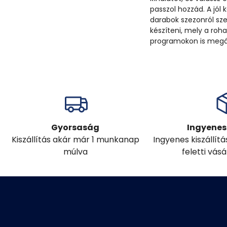
passzol hozzád. A jól
darabok szezonról sze
készíteni, mely a ro
programokon is megáll
Gyorsaság
Ingyenes 
Kiszállítás akár már 1 munkanap
Ingyenes kiszállít
múlva
feletti vás