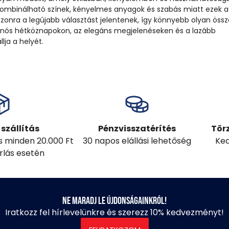
 kombinálható színek, kényelmes anyagok és szabás miatt ezek a
zonra a legújabb választást jelentenek, így könnyebb olyan össze
hanós hétköznapokon, az elegáns megjelenéseken és a lazább
ja a helyét.
szállítás
Pénzvisszatérítés
Tör
ás minden 20.000 Ft
30 napos elállási lehetőség
Ked
árlás esetén
Ne maradj le újdonságainkról!
Iratkozz fel hírlevelünkre és szerezz 10% kedvezményt!