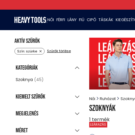
NŐI
FÉRFI
LÁNY
FIÚ
CIPŐ
TÁSKÁK
KIEGÉSZÍ
Aktív szűrők
Szűrők törlése
Szín: szürke
Kategóriák
Szoknya
(45)
Kiemelt szűrők
Női
Ruházat
Szokny
Szoknyák
Új kollekció
(20)
Megjelenés
Akciós termékek
1
termék
(43)
Csoportosított
LEÁRAZÁS
Utolsó darabok
Méret
(3)
megjelenítés