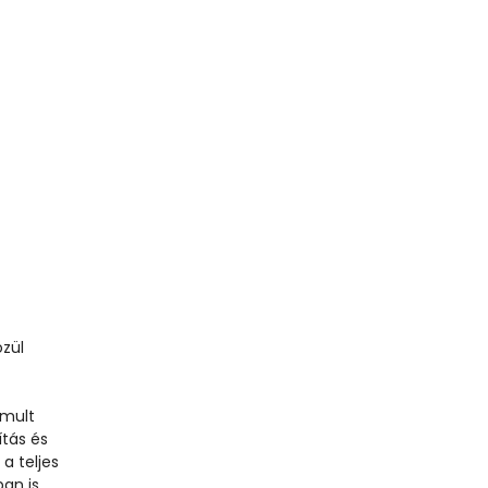
özül
é
omult
ítás és
a teljes
ban is