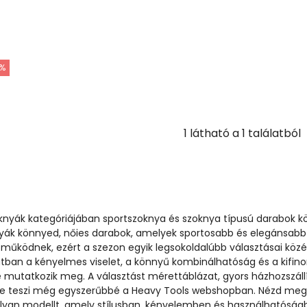
%
1
látható a
1
találatból
oknyák kategóriájában sportszoknya és szoknya típusú darabok k
nyák könnyed, nőies darabok, amelyek sportosabb és elegánsabb
 működnek, ezért a szezon egyik legsokoldalúbb választásai köz
latban a kényelmes viselet, a könnyű kombinálhatóság és a kifin
 mutatkozik meg. A választást mérettáblázat, gyors házhozszáll
e teszi még egyszerűbbé a Heavy Tools webshopban. Nézd meg 
 olyan modellt, amely stílusban, kényelemben és használhatóság