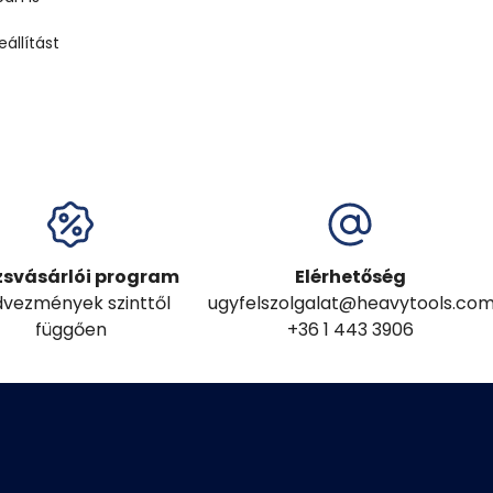
állítást
zsvásárlói program
Elérhetőség
vezmények szinttől
ugyfelszolgalat@heavytools.co
függően
+36 1 443 3906