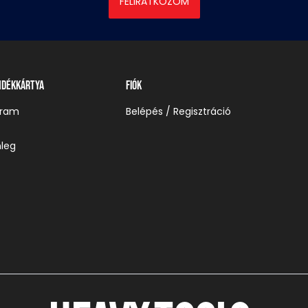
FELIRATKOZOM
ndékkártya
Fiók
gram
Belépés / Regisztráció
leg