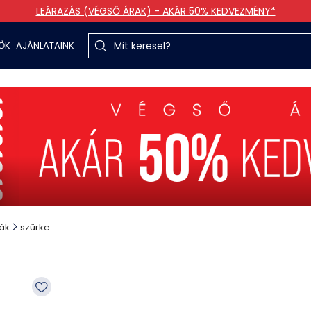
LEÁRAZÁS (VÉGSŐ ÁRAK) - AKÁR 50% KEDVEZMÉNY*
TŐK
AJÁNLATAINK
ák
szürke