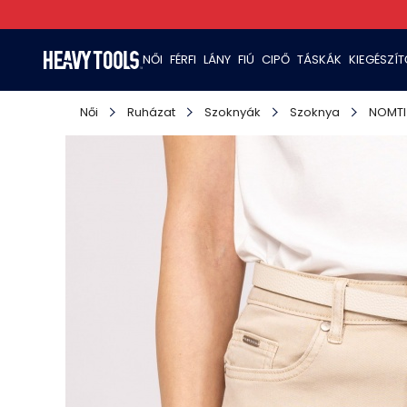
NŐI
FÉRFI
LÁNY
FIÚ
CIPŐ
TÁSKÁK
KIEGÉSZÍ
Női
Ruházat
Szoknyák
Szoknya
NOMTI