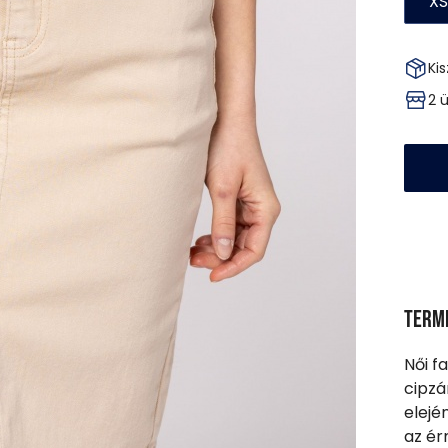
XS
Kis
2 
Term
Női f
cipzá
elejé
az ér