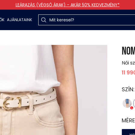
LEÁRAZÁS (VÉGSŐ ÁRAK) - AKÁR 50% KEDVEZMÉNY*
TŐK
AJÁNLATAINK
NOM
Női s
11 99
SZÍN
MÉRE