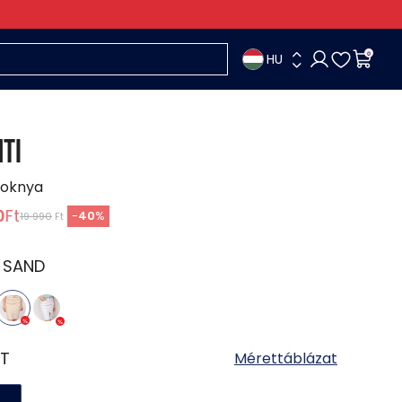
HU
0
TI
zoknya
0
Ft
-
40
%
19 990
Ft
:
SAND
T
Mérettáblázat