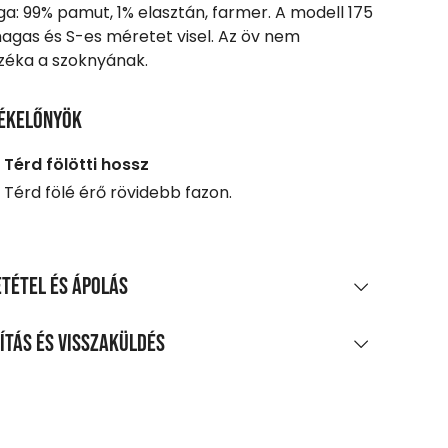
a: 99% pamut, 1% elasztán, farmer. A modell 175
gas és S-es méretet visel. Az öv nem
zéka a szoknyának.
ékelőnyök
Térd fölötti hossz
Térd fölé érő rövidebb fazon.
tétel és ápolás
AGÖSSZETÉTEL
ítás és visszaküldés
mut, 4% liocell, 2% viszkóz, 2% akril, 1%
LÍTÁS
szter, 1% elasztán
0 Ft feletti vásárlás esetén
TÍTÁS ÉS KEZELÉS