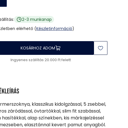
zállítás:
2-3 munkanap
üzletben elérhető (
Készletinformáció
)
KOSÁRHOZ ADOM
Ingyenes szállítás 20.000 Ft felett
ékleírás
armerszoknya, klasszikus kidolgzással, 5 zsebbel,
ros záródással, övtartókkal, slim fit szabással,
n hasítékkal, alap színekben, kis márkajelzéssel
mezseben, elasztánnal kevert pamut anyagból.