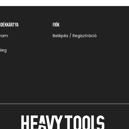
ndékkártya
Fiók
gram
Belépés / Regisztráció
leg