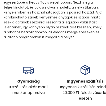
egyszerűbbé a Heavy Tools webshopban. Nézd meg a
teljes kínálatot, és válassz olyan modellt, amely stílusban,
kényelemben és használhatóságban is passzol hozzád. A jól
kombinálható színek, kényelmes anyagok és szabás miatt
ezek a darabok szezonról szezonra a legújabb választást
jelentenek, így könnyebb olyan összeállítást készíteni, mely
a rohanós hétköznapokon, az elegáns megjelenéseken és
a lazább programokon is megállja a helyét.
Gyorsaság
Ingyenes szállítás
Kiszállítás akár már 1
Ingyenes kiszállítás min
munkanap múlva
20.000 Ft feletti vásárl
esetén