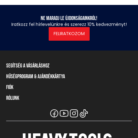
Ne maradj le újdonságainkról!
Iratkozz fel hírlevelünkre és szerezz 10% kedvezményt!
FELIRATKOZOM
Segítség a vásárláshoz
Hűségprogram & Ajándékkártya
Szállítási információ
Fizetési módok
Fiók
Törzsvásárlói program
Visszaküldés és elállás
Ajándékkártya
Rólunk
Belépés / Regisztráció
Mérettáblázat
Törzskártya egyenleg
Üzleteink és viszonteladók
A Heavy Tools márka
Gyakori kérdések (GYIK)
Viszonteladói információ
Vásárlói tájékoztatók
Csapatruházat
Ügyfélszolgálat
Széchenyi Terv Plusz