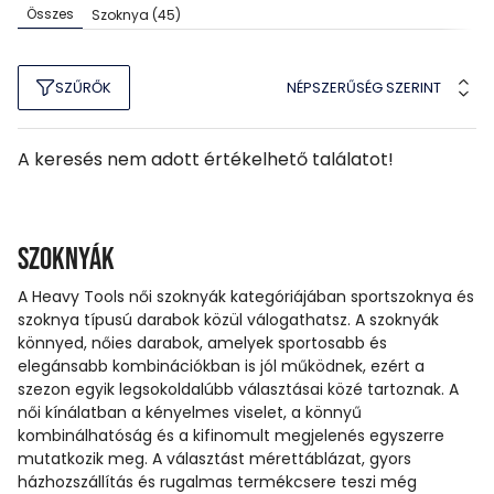
Összes
Szoknya
(45)
NÉPSZERŰSÉG SZERINT
SZŰRŐK
A keresés nem adott értékelhető találatot!
Szoknyák
A Heavy Tools női szoknyák kategóriájában sportszoknya és
szoknya típusú darabok közül válogathatsz. A szoknyák
könnyed, nőies darabok, amelyek sportosabb és
elegánsabb kombinációkban is jól működnek, ezért a
szezon egyik legsokoldalúbb választásai közé tartoznak. A
női kínálatban a kényelmes viselet, a könnyű
kombinálhatóság és a kifinomult megjelenés egyszerre
mutatkozik meg. A választást mérettáblázat, gyors
házhozszállítás és rugalmas termékcsere teszi még