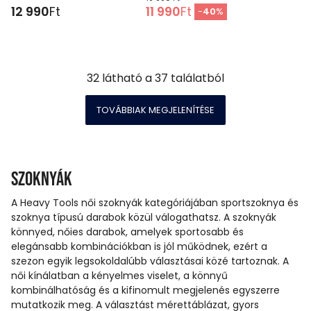
12 990
Ft
11 990
Ft
-
40
%
32
látható a
37
találatból
TOVÁBBIAK MEGJELENÍTÉSE
Szoknyák
A Heavy Tools női szoknyák kategóriájában sportszoknya és
szoknya típusú darabok közül válogathatsz. A szoknyák
könnyed, nőies darabok, amelyek sportosabb és
elegánsabb kombinációkban is jól működnek, ezért a
szezon egyik legsokoldalúbb választásai közé tartoznak. A
női kínálatban a kényelmes viselet, a könnyű
kombinálhatóság és a kifinomult megjelenés egyszerre
mutatkozik meg. A választást mérettáblázat, gyors