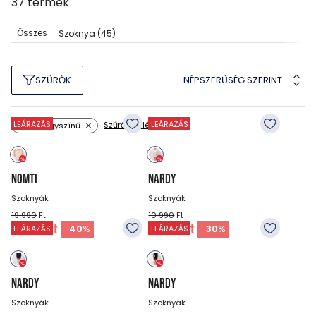
37
termék
Összes
Szoknya
(45)
NÉPSZERŰSÉG SZERINT
SZŰRŐK
LEÁRAZÁS
LEÁRAZÁS
Szűrők törlése
Minta: egyszínű
NOMTI
NARDY
Szoknyák
Szoknyák
19 990
Ft
10 990
Ft
11 990
Ft
7 690
Ft
-
40
%
-
30
%
LEÁRAZÁS
LEÁRAZÁS
NARDY
NARDY
Szoknyák
Szoknyák