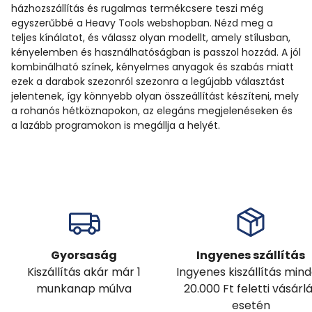
házhozszállítás és rugalmas termékcsere teszi még
egyszerűbbé a Heavy Tools webshopban. Nézd meg a
teljes kínálatot, és válassz olyan modellt, amely stílusban,
kényelemben és használhatóságban is passzol hozzád. A jól
kombinálható színek, kényelmes anyagok és szabás miatt
ezek a darabok szezonról szezonra a legújabb választást
jelentenek, így könnyebb olyan összeállítást készíteni, mely
a rohanós hétköznapokon, az elegáns megjelenéseken és
a lazább programokon is megállja a helyét.
Gyorsaság
Ingyenes szállítás
Kiszállítás akár már 1
Ingyenes kiszállítás min
munkanap múlva
20.000 Ft feletti vásárl
esetén