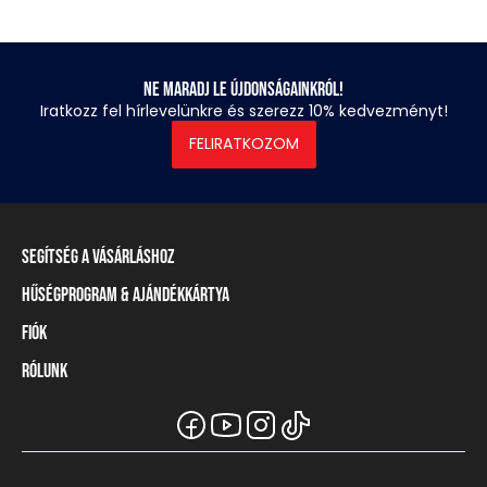
Ne maradj le újdonságainkról!
Iratkozz fel hírlevelünkre és szerezz 10% kedvezményt!
FELIRATKOZOM
Segítség a vásárláshoz
Hűségprogram & Ajándékkártya
Szállítási információ
Fizetési módok
Fiók
Törzsvásárlói program
Visszaküldés és elállás
Ajándékkártya
Rólunk
Belépés / Regisztráció
Mérettáblázat
Törzskártya egyenleg
Üzleteink és viszonteladók
A Heavy Tools márka
Gyakori kérdések (GYIK)
Viszonteladói információ
Vásárlói tájékoztatók
Csapatruházat