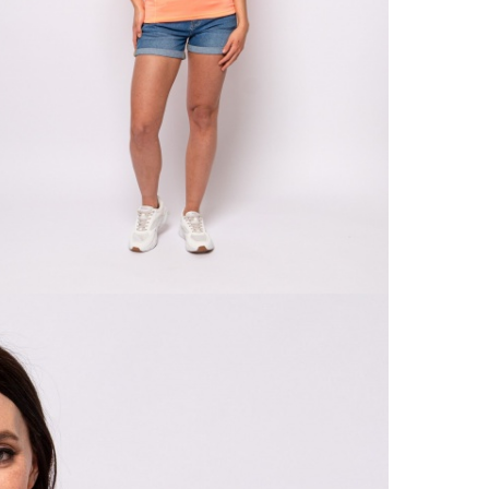
Csere
30 n
Vissz
1 290
Részl