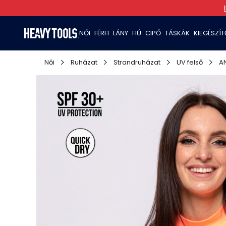
NŐI
FÉRFI
LÁNY
FIÚ
CIPŐ
TÁSKÁK
KIEGÉSZÍ
Női
Ruházat
Strandruházat
UV felső
A