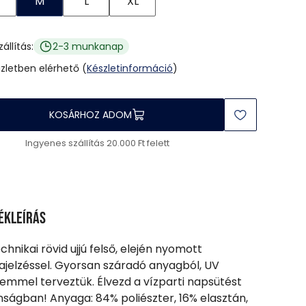
M
L
XL
zállítás:
2-3 munkanap
üzletben elérhető (
Készletinformáció
)
KOSÁRHOZ ADOM
Ingyenes szállítás 20.000 Ft felett
ékleírás
echnikai rövid ujjú felső, elején nyomott
jelzéssel. Gyorsan száradó anyagból, UV
emmel terveztük. Élvezd a vízparti napsütést
nságban! Anyaga: 84% poliészter, 16% elasztán,