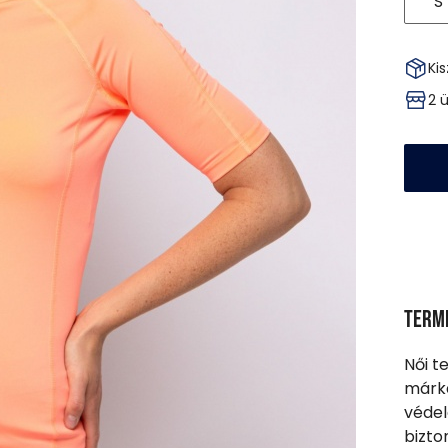
S
Kis
2 
Term
Női t
márka
védel
bizto