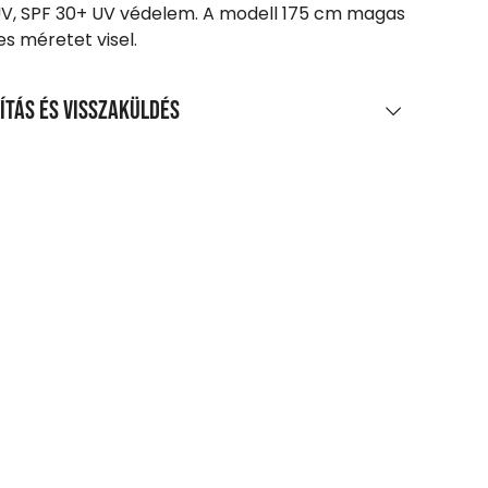
UV, SPF 30+ UV védelem. A modell 175 cm magas
es méretet visel.
ítás és visszaküldés
LÍTÁS
0 Ft feletti vásárlás esetén
enes
agpontra, automatába
t-tól
zszállítás
 Ft-tól
etes szállítási információk
SZAKÜLDÉS