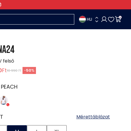
HU
0
NA24
V felső
0
Ft
-
50
%
10 990
Ft
:
PEACH
T
Mérettáblázat