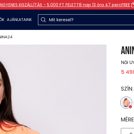
INGYENES KISZÁLLÍTÁS - 5.000 FT FELETT
8 nap 13 óra 47 perc
FREE
TŐK
AJÁNLATAINK
NINA24
ANI
Női U
5 49
SZÍN
MÉRE