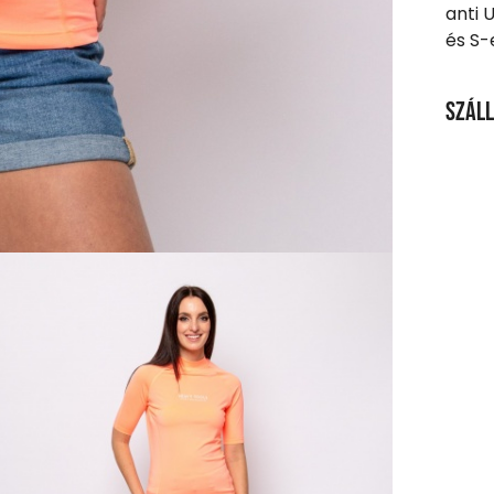
anti 
és S-
Száll
SZÁL
20 00
Ingy
Csom
990 F
Házho
1 290
Részl
VIS