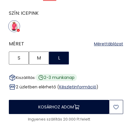
SZÍN:
ICEPINK
MÉRET
Mérettáblázat
S
M
L
2-3 munkanap
Kiszállítás:
2 üzletben elérhető (
Készletinformáció
)
KOSÁRHOZ ADOM
Ingyenes szállítás 20.000 Ft felett