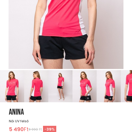
ANINA
Női UV felső
5 490
Ft
-
39
%
8 990
Ft