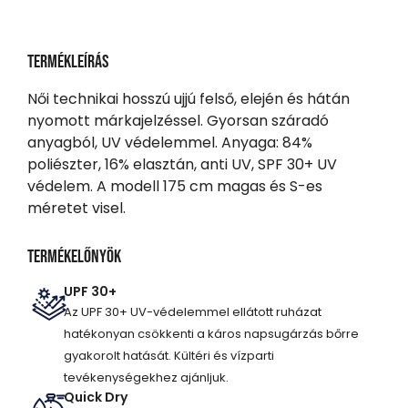
Termékleírás
Női technikai hosszú ujjú felső, elején és hátán
nyomott márkajelzéssel. Gyorsan száradó
anyagból, UV védelemmel. Anyaga: 84%
poliészter, 16% elasztán, anti UV, SPF 30+ UV
védelem. A modell 175 cm magas és S-es
méretet visel.
Termékelőnyök
UPF 30+
Az UPF 30+ UV-védelemmel ellátott ruházat
hatékonyan csökkenti a káros napsugárzás bőrre
gyakorolt hatását. Kültéri és vízparti
tevékenységekhez ajánljuk.
Quick Dry