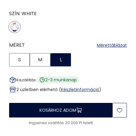
SZÍN:
WHITE
MÉRET
Mérettáblázat
S
M
L
2-3 munkanap
Kiszállítás:
2 üzletben elérhető (
Készletinformáció
)
KOSÁRHOZ ADOM
Ingyenes szállítás 20.000 Ft felett