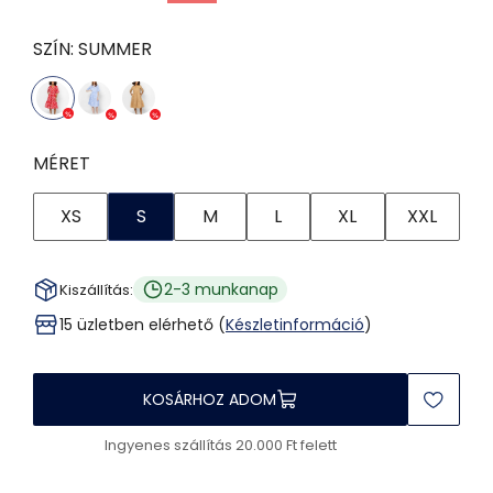
SZÍN:
SUMMER
MÉRET
XS
S
M
L
XL
XXL
2-3 munkanap
Kiszállítás:
15 üzletben elérhető (
Készletinformáció
)
KOSÁRHOZ ADOM
Ingyenes szállítás 20.000 Ft felett