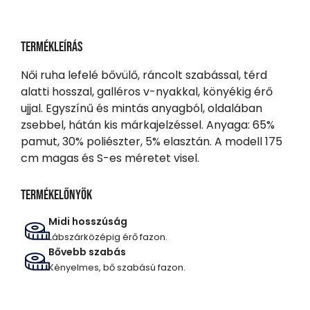
Termékleírás
Női ruha lefelé bővülő, ráncolt szabással, térd
alatti hosszal, galléros v-nyakkal, könyékig érő
ujjal. Egyszínű és mintás anyagból, oldalában
zsebbel, hátán kis márkajelzéssel. Anyaga: 65%
pamut, 30% poliészter, 5% elasztán. A modell 175
cm magas és S-es méretet visel.
Termékelőnyök
Midi hosszúság
Lábszárközépig érő fazon.
Bővebb szabás
Kényelmes, bő szabású fazon.