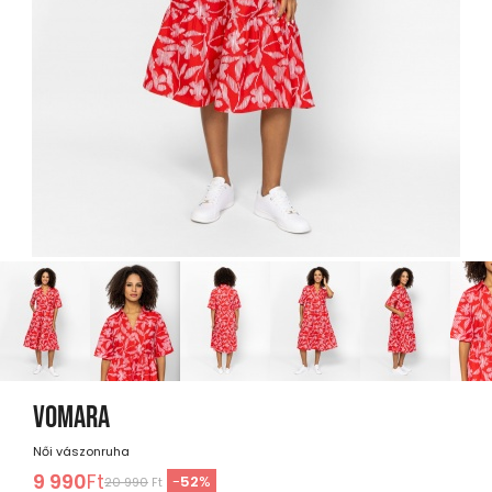
VOMARA
Női vászonruha
9 990
Ft
-
52
%
20 990
Ft