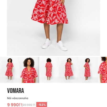
VOMARA
Női vászonruha
9 990
Ft
-
52
%
20 990
Ft