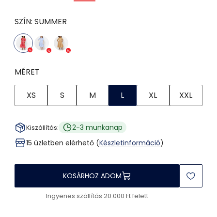
SZÍN:
SUMMER
MÉRET
XS
S
M
L
XL
XXL
2-3 munkanap
Kiszállítás:
15 üzletben elérhető (
Készletinformáció
)
KOSÁRHOZ ADOM
Ingyenes szállítás 20.000 Ft felett