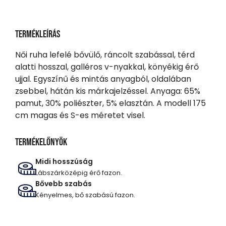
Termékleírás
Női ruha lefelé bővülő, ráncolt szabással, térd
alatti hosszal, galléros v-nyakkal, könyékig érő
ujjal. Egyszínű és mintás anyagból, oldalában
zsebbel, hátán kis márkajelzéssel. Anyaga: 65%
pamut, 30% poliészter, 5% elasztán. A modell 175
cm magas és S-es méretet visel.
Termékelőnyök
Midi hosszúság
Lábszárközépig érő fazon.
Bővebb szabás
Kényelmes, bő szabású fazon.