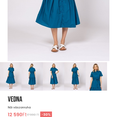
VEDNA
Női vászonruha
12 590
Ft
-
30
%
17 990
Ft