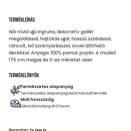
Termékleírás
Női rövid ujjú ingruha, dekoratív gallér
megoldással, hajtókás ujjal, hosszú szabással,
ráncolt, bő szoknyarésszel, övvel állítható
derékkal. Anyaga: 100% pamut poplin. A modell
175 cm magas és S-es méretet visel.
Termékelőnyök
Természetes alapanyag
Természetes alapanyagokból készült termék.
Midi hosszúság
Lábszárközépig érő fazon.