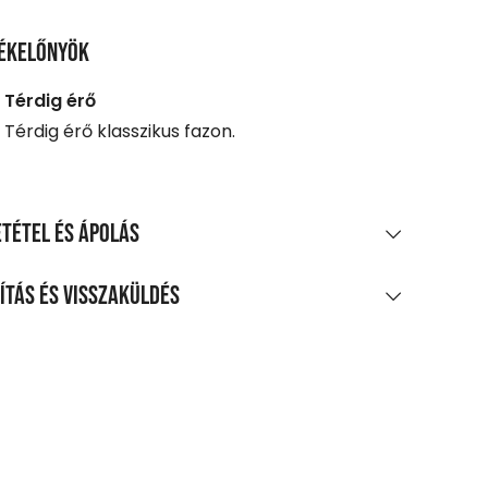
ékelőnyök
Térdig érő
Térdig érő klasszikus fazon.
tétel és ápolás
AGÖSSZETÉTEL
ítás és visszaküldés
viszkóz
LÍTÁS
TÍTÁS ÉS KEZELÉS
0 Ft feletti vásárlás esetén
legnagyobb mosási hőmérséklet 30°C,
enes
méletes eljárással
agpontra, automatába
m fehéríthető!