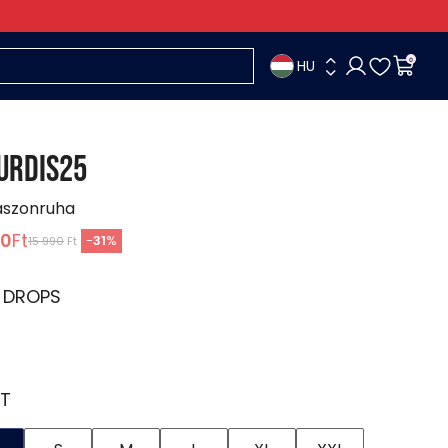
HU
0
URDIS25
ászonruha
90
Ft
-
31
%
15 990
Ft
:
DROPS
T