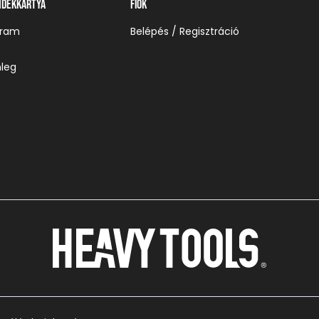
ndékkártya
Fiók
gram
Belépés / Regisztráció
leg