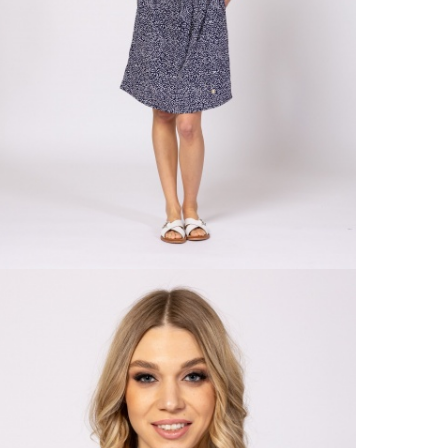
990 F
Gé
Házho
Va
1 290
Ne
Részl
Fü
VIS
Csere
30 n
Vissz
1 290
Részl