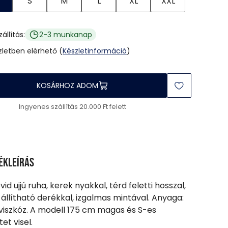
S
M
L
XL
XXL
zállítás:
2-3 munkanap
üzletben elérhető (
Készletinformáció
)
KOSÁRHOZ ADOM
Ingyenes szállítás 20.000 Ft felett
ékleírás
vid ujjú ruha, kerek nyakkal, térd feletti hosszal,
 állítható derékkal, izgalmas mintával. Anyaga:
viszkóz. A modell 175 cm magas és S-es
et visel.