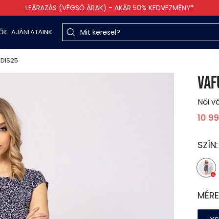
LEÁRAZÁS (VÉGSŐ ÁRAK) - AKÁR 50% KEDVEZMÉNY*
TŐK
AJÁNLATAINK
DIS25
VAF
Női v
10 9
SZÍN
MÉRE