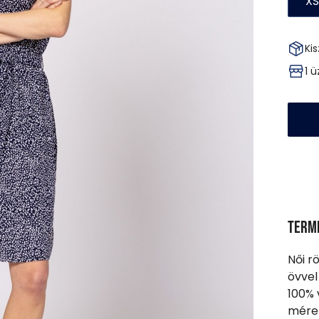
XS
Kis
1 
Term
Női rö
övvel
100% 
méret