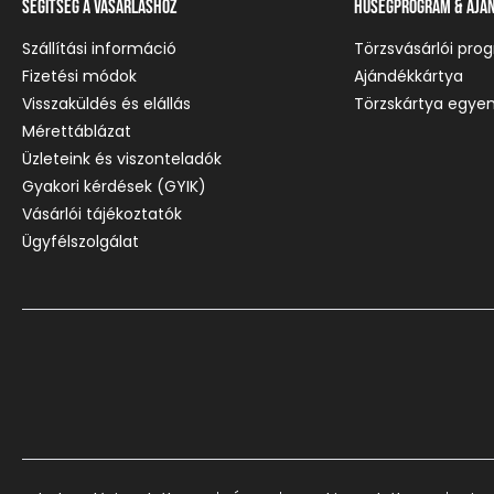
Segítség a vásárláshoz
Hűségprogram & Ajá
Szállítási információ
Törzsvásárlói pro
Fizetési módok
Ajándékkártya
Visszaküldés és elállás
Törzskártya egyen
Mérettáblázat
Üzleteink és viszonteladók
Gyakori kérdések (GYIK)
Vásárlói tájékoztatók
Ügyfélszolgálat