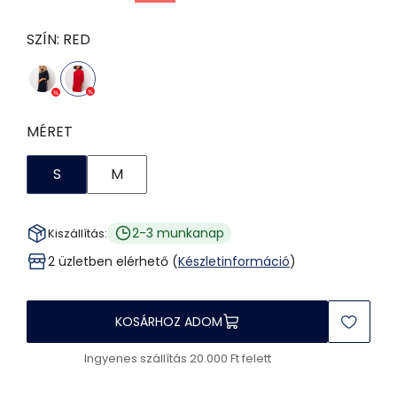
SZÍN:
RED
MÉRET
S
M
2-3 munkanap
Kiszállítás:
2 üzletben elérhető (
Készletinformáció
)
KOSÁRHOZ ADOM
Ingyenes szállítás 20.000 Ft felett