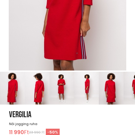
VERGILIA
Női jogging ruha
11 990
Ft
-
50
%
23 990
Ft