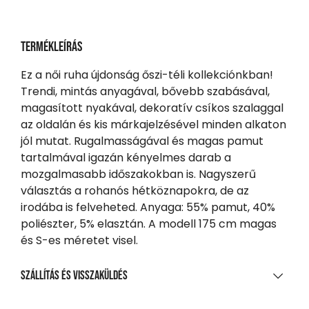
Termékleírás
Ez a női ruha újdonság őszi-téli kollekciónkban!
Trendi, mintás anyagával, bővebb szabásával,
magasított nyakával, dekoratív csíkos szalaggal
az oldalán és kis márkajelzésével minden alkaton
jól mutat. Rugalmasságával és magas pamut
tartalmával igazán kényelmes darab a
mozgalmasabb időszakokban is. Nagyszerű
választás a rohanós hétköznapokra, de az
irodába is felveheted. Anyaga: 55% pamut, 40%
poliészter, 5% elasztán. A modell 175 cm magas
és S-es méretet visel.
Szállítás és visszaküldés
SZÁLLÍTÁS