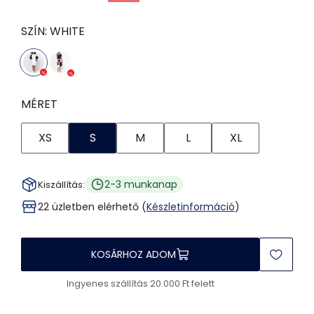
SZÍN:
WHITE
MÉRET
XS
S
M
L
XL
2-3 munkanap
Kiszállítás:
22 üzletben elérhető (
Készletinformáció
)
KOSÁRHOZ ADOM
Ingyenes szállítás 20.000 Ft felett