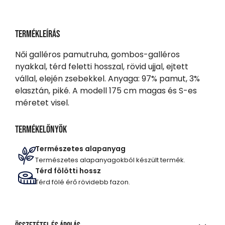
Termékleírás
Női galléros pamutruha, gombos-galléros
nyakkal, térd feletti hosszal, rövid ujjal, ejtett
vállal, elején zsebekkel. Anyaga: 97% pamut, 3%
elasztán, piké. A modell 175 cm magas és S-es
méretet visel.
Termékelőnyök
Természetes alapanyag
Természetes alapanyagokból készült termék.
Térd fölötti hossz
Térd fölé érő rövidebb fazon.