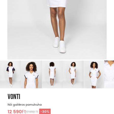
VONTI
Női galléros pamutruha
12 590
Ft
-
30
%
17 990
Ft