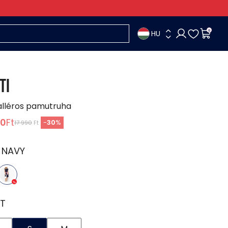
HU
0
TI
alléros pamutruha
90
Ft
-
30
%
17 990
Ft
:
NAVY
T