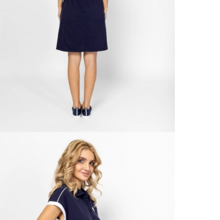
kí
Csom
Ne
990 F
Gé
Házho
Va
1 290
Ne
Részl
Fü
VIS
Csere
30 n
Vissz
1 290
Részl