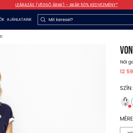
LEÁRAZÁS (VÉGSŐ ÁRAK) - AKÁR 50% KEDVEZMÉNY*
TŐK
AJÁNLATAINK
TI
VON
Női g
12 5
SZÍN
MÉRE