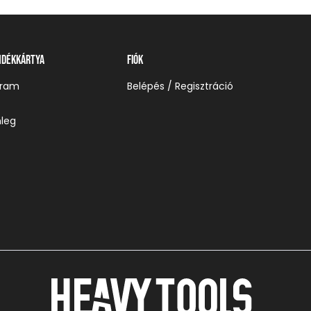
ndékkártya
Fiók
gram
Belépés / Regisztráció
leg