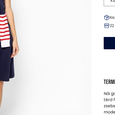
XS
Kis
22
Term
Női g
térd f
zsebe
model