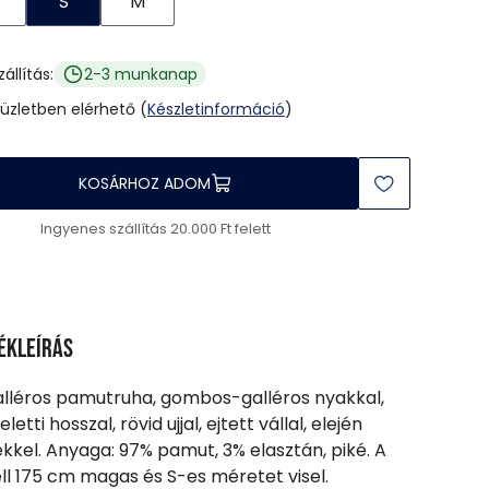
S
M
zállítás:
2-3 munkanap
 üzletben elérhető (
Készletinformáció
)
KOSÁRHOZ ADOM
Ingyenes szállítás 20.000 Ft felett
ékleírás
alléros pamutruha, gombos-galléros nyakkal,
eletti hosszal, rövid ujjal, ejtett vállal, elején
kkel. Anyaga: 97% pamut, 3% elasztán, piké. A
l 175 cm magas és S-es méretet visel.