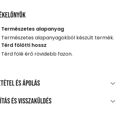
ékelőnyök
Természetes alapanyag
Természetes alapanyagokból készült termék.
Térd fölötti hossz
Térd fölé érő rövidebb fazon.
tétel és ápolás
AGÖSSZETÉTEL
ítás és visszaküldés
amut, 3% elasztán, piké
LÍTÁS
TÍTÁS ÉS KEZELÉS
0 Ft feletti vásárlás esetén
legnagyobb mosási hőmérséklet 30°C,
enes