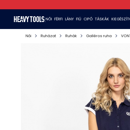
NŐI
FÉRFI
LÁNY
FIÚ
CIPŐ
TÁSKÁK
KIEGÉSZÍ
Női
Ruházat
Ruhák
Galléros ruha
VON