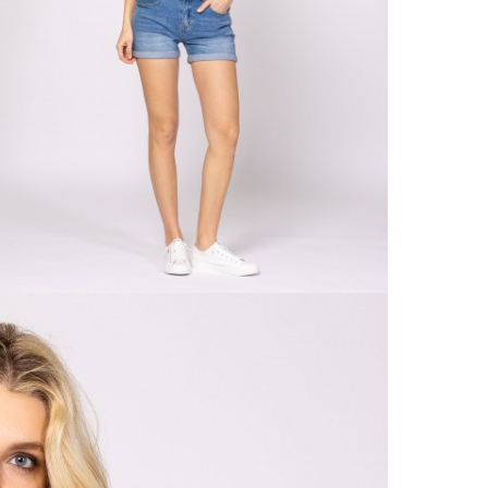
Részl
Ne
VIS
Csere
30 n
Vissz
1 290
Részl