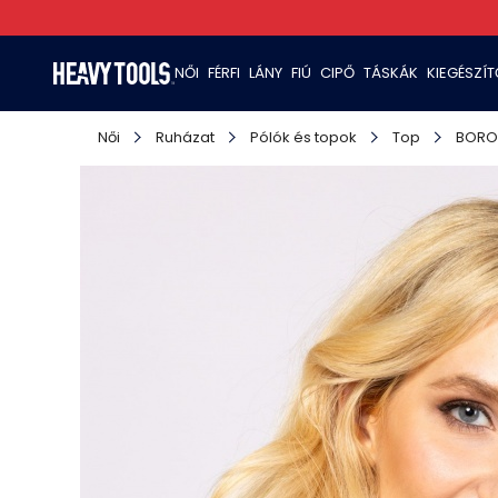
NŐI
FÉRFI
LÁNY
FIÚ
CIPŐ
TÁSKÁK
KIEGÉSZÍ
Női
Ruházat
Pólók és topok
Top
BORO