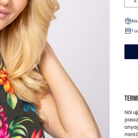
S
Kis
1 
Term
Női uj
passz
anyag
mintá