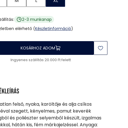
M
L
XL
zállítás:
2-3 munkanap
üzletben elérhető (
Készletinformáció
)
KOSÁRHOZ ADOM
Ingyenes szállítás 20.000 Ft felett
ékleírás
jatlan felső, nyaka, karöltője és alja csíkos
éval szegett, kényelmes, pamut keverék
ból és poliészter selyemből készült, izgalmas
kkal, hátán kis, fém márkajelzéssel. Anyaga: