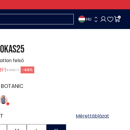
HU
0
OKAS25
jatlan felső
0
Ft
-
40
%
9 990
Ft
:
BOTANIC
T
Mérettáblázat