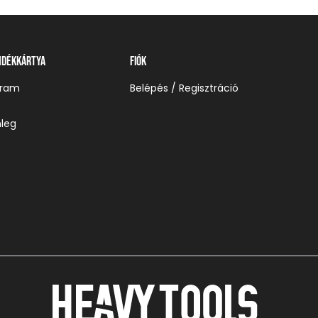
ndékkártya
Fiók
gram
Belépés / Regisztráció
leg