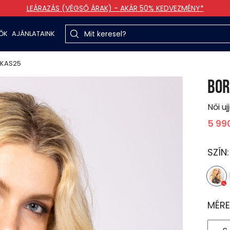
LEÁRAZÁS (VÉGSŐ ÁRAK) - AKÁR 50% KEDVEZMÉNY*
TŐK
AJÁNLATAINK
KAS25
BOR
Női uj
5 99
SZÍN
MÉRE