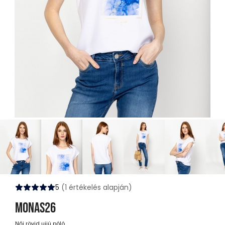
5
(1 értékelés alapján)
MONAS26
Női rövid ujjú póló