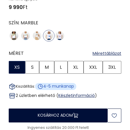
9 990
Ft
SZÍN:
MARBLE
MÉRET
Mérettáblázat
XS
S
M
L
XL
XXL
3XL
4-5 munkanap
Kiszállítás:
2 üzletben elérhető (
Készletinformáció
)
KOSÁRHOZ ADOM
Ingyenes szállítás 20.000 Ft felett