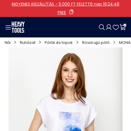
INGYENES KISZÁLLÍTÁS - 5.000 FT FELETT
6 nap 19:24:47
FREE
0
Női
Férfi
Lány
Fiú
Cipő
Táskák
Kiegészítők
Ajánlataink
Női
Ruházat
Pólók és topok
Rövid ujjú póló
MONA
Ruházat
Ruházat
Ruházat
Ruházat
Női
Kategóriák
Ruházati
Kollekciók
Cipők
Cipők
Férfi
Egyéb
Összes lány termék
Összes fiú termék
Összes táskák termék
Táskák
Táskák
Összes cipő termék
Összes kiegészítők termék
Kiegészítők
Kiegészítők
Összes női termék
Összes férfi termék