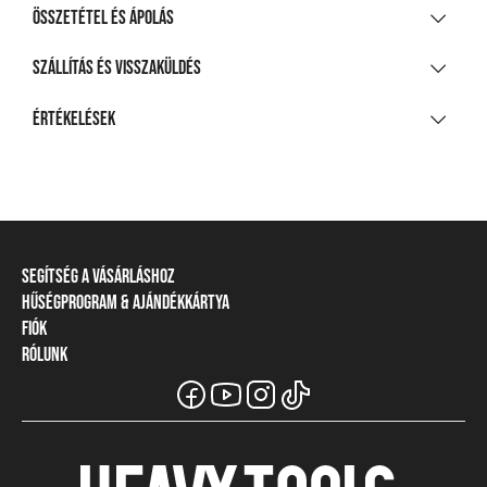
Összetétel és ápolás
ANYAGÖSSZETÉTEL
Szállítás és visszaküldés
50% pamut, 50% modál, egyrétegű jersey / 100%
SZÁLLÍTÁS
Értékelések
poliészter
20 000 Ft feletti vásárlás esetén
5
(1 értékelés alapján)
TISZTÍTÁS ÉS KEZELÉS
Ingyenes
A legnagyobb mosási hőmérséklet 30°C, kíméletes
Csomagpontra, automatába
SZŰRŐ
RENDEZÉS
eljárással
990 Ft-tól
Nem fehéríthető!
Házhozszállítás
2026.07.16.
Segítség a vásárláshoz
Gépben nem szárítható!
1 290 Ft-tól
Hűségprogram & Ajándékkártya
Szállítási információ
Nagyon elégedett vagyok a termékkel, mint mindig!
Fiók
Törzsvásárlói program
Fizetési módok
Vasalás legfeljebb 110 °C talphőmérséklettel
Részletes szállítási információk
Rólunk
Belépés / Regisztráció
Ajándékkártya
Visszaküldés és elállás
Nem vegytisztítható!
VISSZAKÜLDÉS
A Heavy Tools márka
Törzskártya egyenleg
Mérettáblázat
Viszonteladói információ
Üzleteink és viszonteladók
Csere vagy pénzvisszatérítés
Csapatruházat
Gyakori kérdések (GYIK)
30 napon belül
Széchenyi Terv Plusz
Vásárlói tájékoztatók
Visszaküldés és csere díja