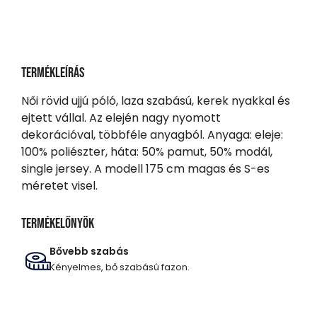
Termékleírás
Női rövid ujjú póló, laza szabású, kerek nyakkal és
ejtett vállal. Az elején nagy nyomott
dekorációval, többféle anyagból. Anyaga: eleje:
100% poliészter, háta: 50% pamut, 50% modál,
single jersey. A modell 175 cm magas és S-es
méretet visel.
Termékelőnyök
Bővebb szabás
Kényelmes, bő szabású fazon.