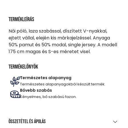
Termékleírás
Női póló, laza szabással, díszített V-nyakkal,
ejtett vállal, elején kis márkajelzéssel. Anyaga
50% pamut és 50% modal, single jersey. A modell
175 cm magas és S-es méretet visel.
Termékelőnyök
Természetes alapanyag
Természetes alapanyagokból készült termék.
Bővebb szabás
Kényelmes, bő szabású fazon.
Összetétel és ápolás