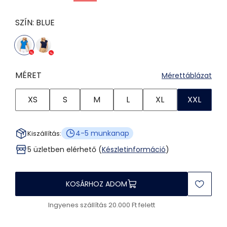
SZÍN:
BLUE
MÉRET
Mérettáblázat
XS
S
M
L
XL
XXL
4-5 munkanap
Kiszállítás:
5 üzletben elérhető (
Készletinformáció
)
KOSÁRHOZ ADOM
Ingyenes szállítás 20.000 Ft felett