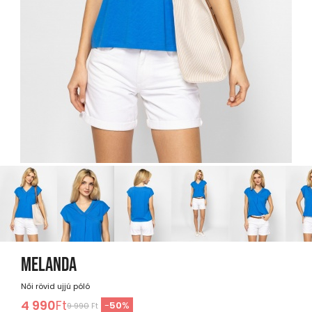
MELANDA
Női rövid ujjú póló
4 990
Ft
-
50
%
9 990
Ft