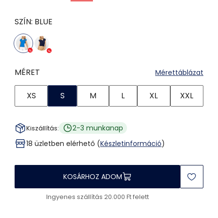
SZÍN:
BLUE
MÉRET
Mérettáblázat
XS
S
M
L
XL
XXL
2-3 munkanap
Kiszállítás:
18 üzletben elérhető (
Készletinformáció
)
KOSÁRHOZ ADOM
Ingyenes szállítás 20.000 Ft felett