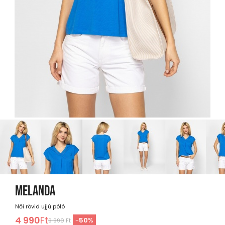
MELANDA
Női rövid ujjú póló
4 990
Ft
-
50
%
9 990
Ft