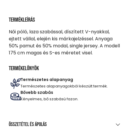
Termékleírás
Női póló, laza szabással, díszített V-nyakkal,
ejtett vállal, elején kis márkajelzéssel. Anyaga
50% pamut és 50% modal, single jersey. A modell
175 cm magas és S-es méretet visel.
Termékelőnyök
Természetes alapanyag
Természetes alapanyagokból készült termék.
Bővebb szabás
Kényelmes, bő szabású fazon.
Összetétel és ápolás