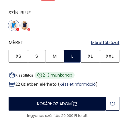
SZÍN:
BLUE
MÉRET
Mérettáblázat
XS
S
M
L
XL
XXL
2-3 munkanap
Kiszállítás:
22 üzletben elérhető (
Készletinformáció
)
KOSÁRHOZ ADOM
Ingyenes szállítás 20.000 Ft felett