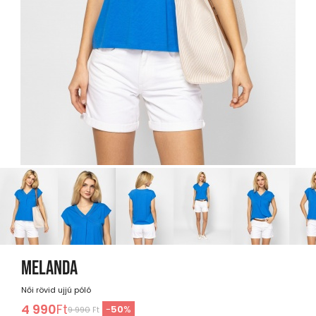
MELANDA
Női rövid ujjú póló
4 990
Ft
-
50
%
9 990
Ft