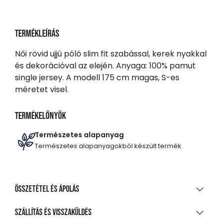
Termékleírás
Női rövid ujjú póló slim fit szabással, kerek nyakkal
és dekorációval az elején. Anyaga: 100% pamut
single jersey. A modell 175 cm magas, S-es
méretet visel.
Termékelőnyök
Természetes alapanyag
Természetes alapanyagokból készült termék.
Összetétel és ápolás
ANYAGÖSSZETÉTEL
Szállítás és visszaküldés