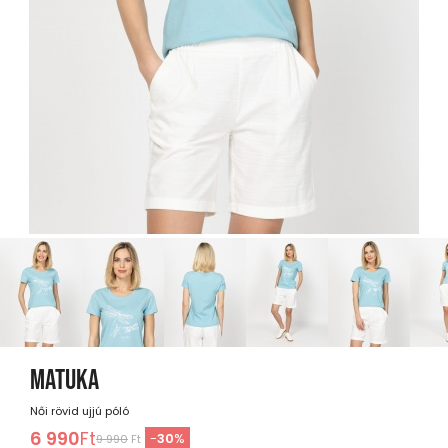
MATUKA
Női rövid ujjú póló
6 990
Ft
-
30
%
9 990
Ft