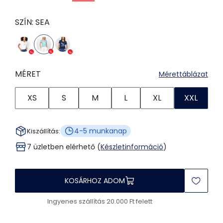
SZÍN:
SEA
MÉRET
Mérettáblázat
XS
S
M
L
XL
XXL
4-5 munkanap
Kiszállítás:
7 üzletben elérhető (
Készletinformáció
)
KOSÁRHOZ ADOM
Ingyenes szállítás 20.000 Ft felett