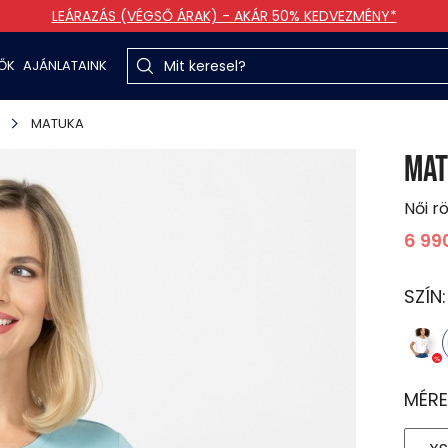
LEÁRAZÁS (VÉGSŐ ÁRAK) - AKÁR 50% KEDVEZMÉNY*
TŐK
AJÁNLATAINK
MATUKA
MAT
Női rö
6 99
SZÍN
MÉRE