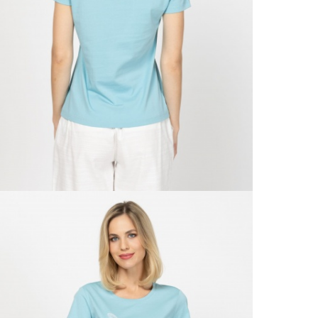
Házho
Va
1 290
Ne
Részl
VIS
Csere
30 n
Vissz
1 290
Részl