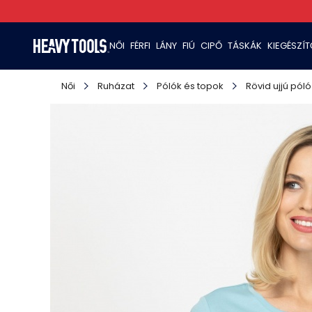
NŐI
FÉRFI
LÁNY
FIÚ
CIPŐ
TÁSKÁK
KIEGÉSZÍ
Női
Ruházat
Pólók és topok
Rövid ujjú póló