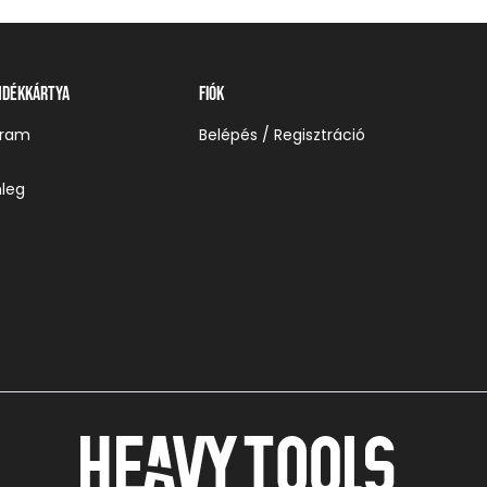
ndékkártya
Fiók
gram
Belépés / Regisztráció
leg