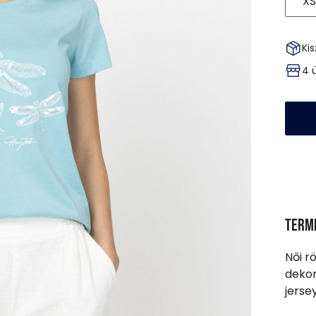
XS
Kis
4 
Term
Női rö
dekor
jerse