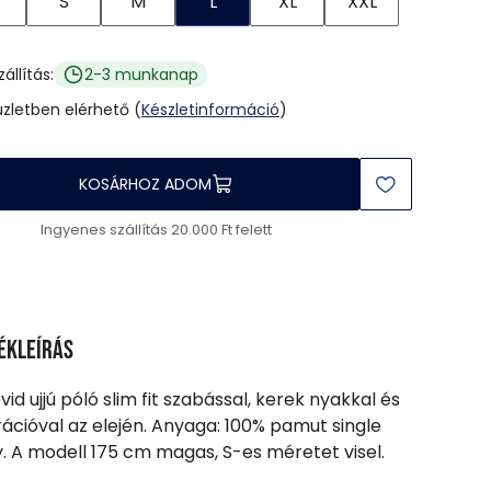
S
M
L
XL
XXL
zállítás:
2-3 munkanap
üzletben elérhető (
Készletinformáció
)
KOSÁRHOZ ADOM
Ingyenes szállítás 20.000 Ft felett
ékleírás
vid ujjú póló slim fit szabással, kerek nyakkal és
ációval az elején. Anyaga: 100% pamut single
y. A modell 175 cm magas, S-es méretet visel.