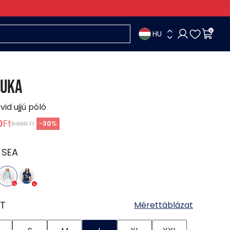
HU
0
UKA
vid ujjú póló
0
Ft
-
30
%
9 990
Ft
:
SEA
T
Mérettáblázat