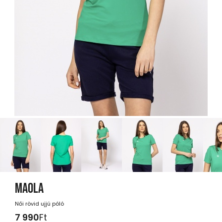
MAOLA
Női rövid ujjú póló
7 990
Ft