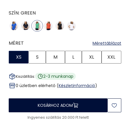
SZÍN:
GREEN
MÉRET
Mérettáblázat
XS
S
M
L
XL
XXL
2-3 munkanap
Kiszállítás:
0 üzletben elérhető (
Készletinformáció
)
KOSÁRHOZ ADOM
Ingyenes szállítás 20.000 Ft felett