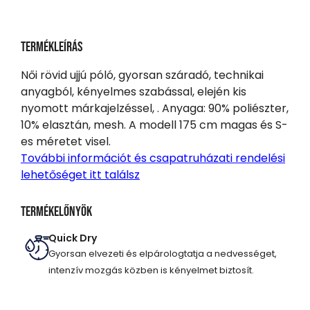
Termékleírás
Női rövid ujjú póló, gyorsan száradó, technikai
anyagból, kényelmes szabással, elején kis
nyomott márkajelzéssel, . Anyaga: 90% poliészter,
10% elasztán, mesh. A modell 175 cm magas és S-
es méretet visel.
További információt és csapatruházati rendelési
lehetőséget itt találsz
Termékelőnyök
Quick Dry
Gyorsan elvezeti és elpárologtatja a nedvességet,
intenzív mozgás közben is kényelmet biztosít.