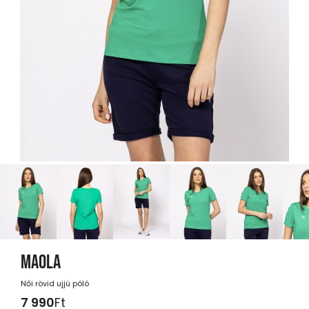
MAOLA
Női rövid ujjú póló
7 990
Ft