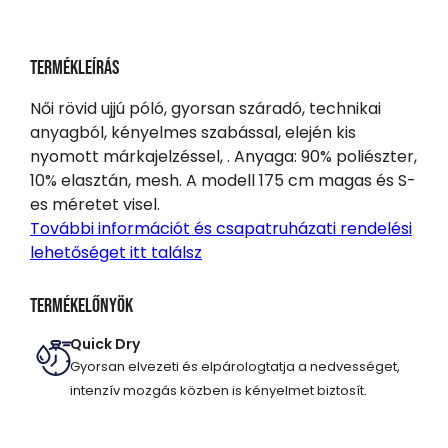
Termékleírás
Női rövid ujjú póló, gyorsan száradó, technikai
anyagból, kényelmes szabással, elején kis
nyomott márkajelzéssel, . Anyaga: 90% poliészter,
10% elasztán, mesh. A modell 175 cm magas és S-
es méretet visel.
További információt és csapatruházati rendelési
lehetőséget itt találsz
Termékelőnyök
Quick Dry
Gyorsan elvezeti és elpárologtatja a nedvességet,
intenzív mozgás közben is kényelmet biztosít.