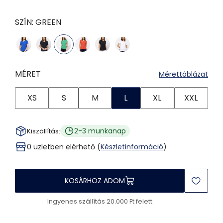
SZÍN:
GREEN
MÉRET
Mérettáblázat
XS
S
M
L
XL
XXL
2-3 munkanap
Kiszállítás:
0 üzletben elérhető (
Készletinformáció
)
KOSÁRHOZ ADOM
Ingyenes szállítás 20.000 Ft felett