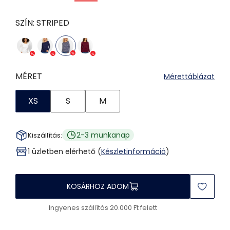
SZÍN:
STRIPED
MÉRET
Mérettáblázat
XS
S
M
2-3 munkanap
Kiszállítás:
1 üzletben elérhető (
Készletinformáció
)
KOSÁRHOZ ADOM
Ingyenes szállítás 20.000 Ft felett