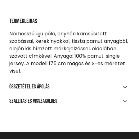
Termékleírás
Női hosszú ujjú póló, enyhén karcsúsított
szabással, kerek nyakkal, tiszta pamut anyagból,
elején kis hímzett márkajelzéssel, oldalában
szövött címkével. Anyaga: 100% pamut, single
jersey. A modell 175 cm magas és S-es méretet
visel.
Összetétel és ápolás
ANYAGÖSSZETÉTEL
Szállítás és visszaküldés
100%-os pamut egyrétegű jersey
SZÁLLÍTÁS
TISZTÍTÁS ÉS KEZELÉS
20 000 Ft feletti vásárlás esetén
Ingyenes
A legnagyobb mosási hőmérséklet 30°C, kíméletes