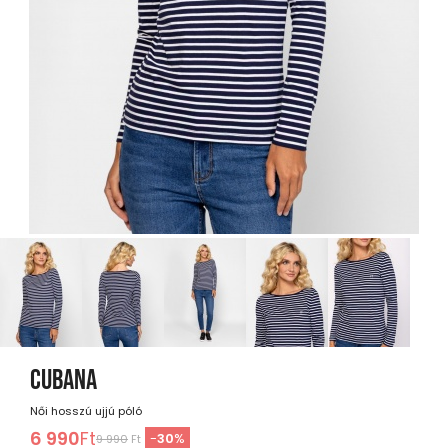
CUBANA
Női hosszú ujjú póló
6 990
Ft
-
30
%
9 990
Ft