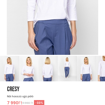
CRESY
Női hosszú ujjú póló
7 990
Ft
-
33
%
11 990
Ft