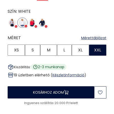
SZÍN:
WHITE
MÉRET
Mérettáblázat
XS
S
M
L
XL
XXL
2-3 munkanap
Kiszállítás:
19 üzletben elérhető (
Készletinformáció
)
KOSÁRHOZ ADOM
Ingyenes szállítás 20.000 Ft felett